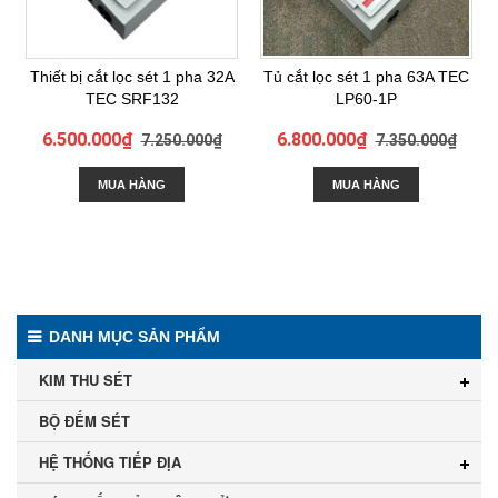
Thiết bị cắt lọc sét 1 pha 32A
Tủ cắt lọc sét 1 pha 63A TEC
TEC SRF132
LP60-1P
6.500.000₫
6.800.000₫
7.250.000₫
7.350.000₫
MUA HÀNG
MUA HÀNG
DANH MỤC SẢN PHẨM
KIM THU SÉT
BỘ ĐẾM SÉT
HỆ THỐNG TIẾP ĐỊA