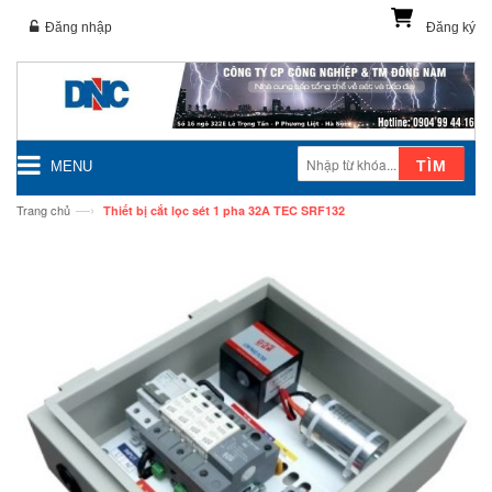
Đăng nhập
Đăng ký
TÌM
MENU
—›
Trang chủ
Thiết bị cắt lọc sét 1 pha 32A TEC SRF132