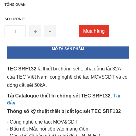
TỔNG QUAN
SỐ LƯỢNG:
Mua hàng
MÔ TẢ SẢN PHẨM
TEC SRF132
là thiết bị chống sét 1 pha dòng tải 32A
của TEC Việt Nam, công nghệ chế tạo MOV$GDT và có
dòng cắt sét 50kA.
Tải Catalogue thiết bị chống sét TEC SRF132:
Tại
đây
Thông số kỹ thuật thiết bị cắt lọc sét TEC SRF132
- Công nghệ chế tạo: MOV&GDT
- Đấu nối: Mắc nối tiếp vào mạng điện
- Các chế độ bảo vệ: Đa chế độ (L-N, N-E..)