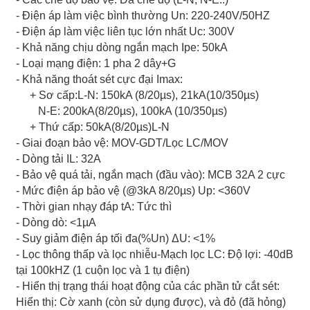
- Điện áp làm việc bình thường Un: 220-240V/50HZ
- Điện áp làm việc liên tục lớn nhất Uc: 300V
- Khả năng chịu dòng ngắn mạch Ipe: 50kA
- Loại mạng điện: 1 pha 2 dây+G
- Khả năng thoát sét cực đại Imax:
+ Sơ cấp:L-N: 150kA (8/20µs), 21kA(10/350µs)
N-E: 200kA(8/20µs), 100kA (10/350µs)
+ Thứ cấp: 50kA(8/20µs)L-N
- Giai đoạn bảo vệ: MOV-GDT/Lọc LC/MOV
- Dòng tải IL: 32A
- Bảo vệ quá tải, ngắn mạch (đầu vào): MCB 32A 2 cực
- Mức điện áp bảo vệ (@3kA 8/20µs) Up: <360V
- Thời gian nhạy đáp tA: Tức thì
- Dòng dò: <1µA
- Suy giảm điện áp tối đa(%Un) ΔU: <1%
- Lọc thông thấp và lọc nhiễu-Mạch lọc LC: Độ lợi: -40dB
tại 100kHZ (1 cuộn lọc và 1 tụ điện)
- Hiển thị trạng thái hoạt động của các phần tử cắt sét:
Hiển thị: Cờ xanh (còn sử dụng được), và đỏ (đã hỏng)