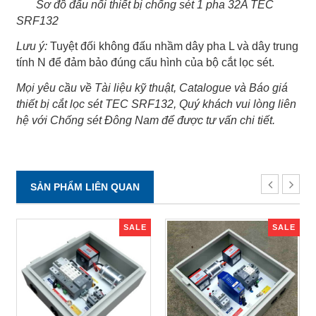
Sơ đồ đấu nối thiết bị chống sét 1 pha 32A TEC
SRF132
Lưu ý:
Tuyệt đối không đấu nhầm dây pha L và dây trung
tính N để đảm bảo đúng cấu hình của bộ cắt lọc sét.
Mọi yêu cầu về Tài liệu kỹ thuật, Catalogue và Báo giá
thiết bị cắt lọc sét TEC SRF132, Quý khách vui lòng liên
hệ với Chống sét Đông Nam để được tư vấn chi tiết.
SẢN PHẨM LIÊN QUAN
SALE
SALE