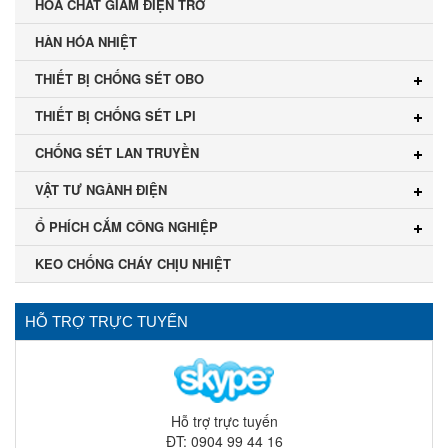
HÓA CHẤT GIẢM ĐIỆN TRỞ
HÀN HÓA NHIỆT
THIẾT BỊ CHỐNG SÉT OBO
THIẾT BỊ CHỐNG SÉT LPI
CHỐNG SÉT LAN TRUYỀN
VẬT TƯ NGÀNH ĐIỆN
Ổ PHÍCH CẮM CÔNG NGHIỆP
KEO CHỐNG CHÁY CHỊU NHIỆT
HỖ TRỢ TRỰC TUYẾN
Hỗ trợ trực tuyến
ĐT: 0904 99 44 16