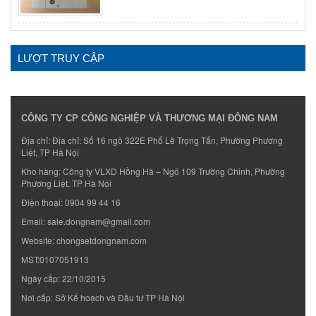
LƯỢT TRUY CẬP
CÔNG TY CP CÔNG NGHIỆP VÀ THƯƠNG MẠI ĐÔNG NAM
Địa chỉ: Địa chỉ: Số 16 ngõ 322E Phố Lê Trọng Tấn, Phường Phương
Liệt, TP Hà Nội
Kho hàng: Công ty VLXD Hồng Hà – Ngõ 109 Trường Chinh, Phường
Phương Liệt, TP Hà Nội
Điện thoại:
0904 99 44 16
Email:
sale.dongnam@gmail.com
Website:
chongsetdongnam.com
MST:0107051913
Ngày cấp: 22/10/2015
Nơi cấp: Sở Kế hoạch và Đầu tư TP Hà Nội