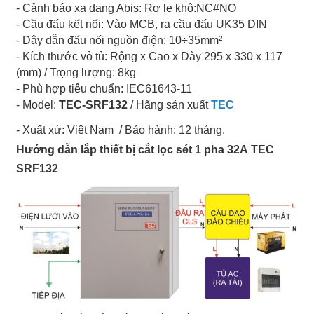
- Cảnh báo xa dạng Abis: Rơ le khô:NC#NO
- Cầu đấu kết nối: Vào MCB, ra cầu đấu UK35 DIN
- Dây dẫn đấu nối nguồn điện: 10÷35mm²
- Kích thước vỏ tủ: Rộng x Cao x Dày 295 x 330 x 117
(mm) / Trọng lượng: 8kg
- Phù hợp tiêu chuẩn: IEC61643-11
- Model:
TEC-SRF132
/ Hãng sản xuất
TEC
- Xuất xứ: Việt Nam
/ Bảo hành: 12 tháng.
Hướng dẫn lắp thiết bị cắt lọc sét 1 pha 32A TEC
SRF132