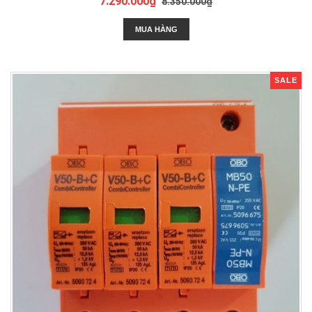
7.290.000₫
8.350.000₫
MUA HÀNG
SALE