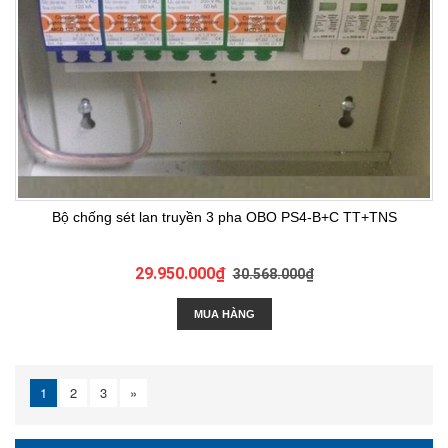
Bộ chống sét lan truyền 3 pha OBO PS4-B+C TT+TNS
29.950.000₫
30.568.000₫
MUA HÀNG
1
2
3
»