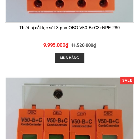
Thiết bị cắt lọc sét 3 pha OBO V50-B+C3+NPE-280
9.995.000₫
11.520.000₫
MUA HÀNG
SALE