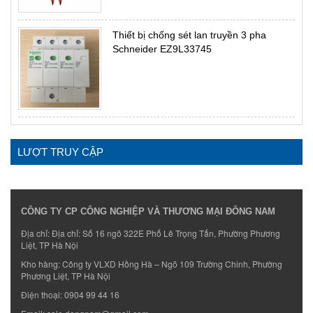
Thiết bị chống sét lan truyền 3 pha
Schneider EZ9L33745
LƯỢT TRUY CẬP
CÔNG TY CP CÔNG NGHIỆP VÀ THƯƠNG MẠI ĐÔNG NAM
Địa chỉ: Địa chỉ: Số 16 ngõ 322E Phố Lê Trọng Tấn, Phường Phương
Liệt, TP Hà Nội
Kho hàng: Công ty VLXD Hồng Hà – Ngõ 109 Trường Chinh, Phường
Phương Liệt, TP Hà Nội
Điện thoại:
0904 99 44 16