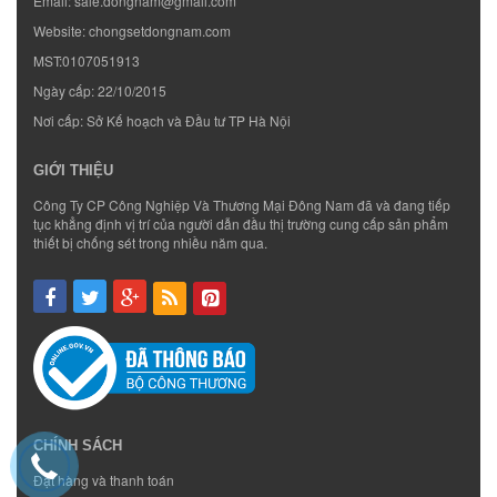
Email:
sale.dongnam@gmail.com
Website:
chongsetdongnam.com
MST:0107051913
Ngày cấp: 22/10/2015
Nơi cấp: Sở Kế hoạch và Đầu tư TP Hà Nội
GIỚI THIỆU
Công Ty CP Công Nghiệp Và Thương Mại Đông Nam đã và đang tiếp
tục khẳng định vị trí của người dẫn đầu thị trường cung cấp sản phẩm
thiết bị chống sét trong nhiều năm qua.
CHÍNH SÁCH
Đặt hàng và thanh toán