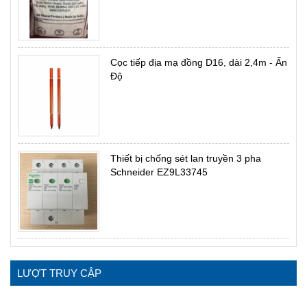
Cọc tiếp địa mạ đồng D16, dài 2,4m - Ấn
Độ
Thiết bị chống sét lan truyền 3 pha
Schneider EZ9L33745
LƯỢT TRUY CẬP