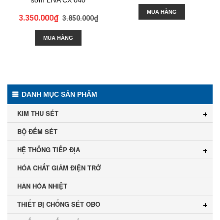
sớm LIVA CX 040
MUA HÀNG
3.350.000₫
3.850.000₫
MUA HÀNG
DANH MỤC SẢN PHẨM
KIM THU SÉT
BỘ ĐẾM SÉT
HỆ THỐNG TIẾP ĐỊA
HÓA CHẤT GIẢM ĐIỆN TRỞ
HÀN HÓA NHIỆT
THIẾT BỊ CHỐNG SÉT OBO