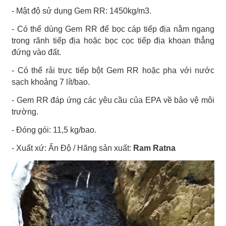
- Mật độ sử dụng Gem RR: 1450kg/m3.
- Có thể dùng Gem RR để bọc cáp tiếp địa nằm ngang
trong rãnh tiếp địa hoặc bọc cọc tiếp địa khoan thẳng
đứng vào đất.
- Có thể rải trực tiếp bột Gem RR hoặc pha với nước
sạch khoảng 7 lít/bao.
- Gem RR đáp ứng các yêu cầu của EPA về bảo vệ môi
trường.
- Đóng gói: 11,5 kg/bao.
- Xuất xứ: Ấn Độ /
Hãng sản xuất:
Ram Ratna