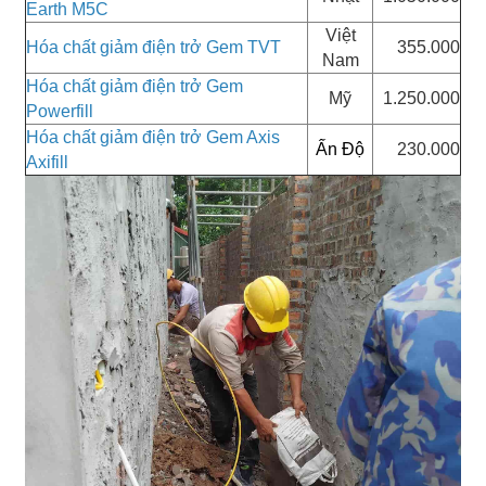
Earth M5C
Việt
Hóa chất giảm điện trở Gem TVT
355.000
Nam
Hóa chất giảm điện trở Gem
Mỹ
1.250.000
Powerfill
Hóa chất giảm điện trở Gem Axis
Ấn Độ
230.000
Axifill