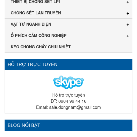
THIẾT BỊ CHỐNG SÉT LPI
CHỐNG SÉT LAN TRUYỀN
VẬT TƯ NGÀNH ĐIỆN
Ổ PHÍCH CẮM CÔNG NGHIỆP
KEO CHỐNG CHÁY CHỊU NHIỆT
HỖ TRỢ TRỰC TUYẾN
Hỗ trợ trực tuyến
ĐT: 0904 99 44 16
Email:
sale.dongnam@gmail.com
BLOG NỔI BẬT