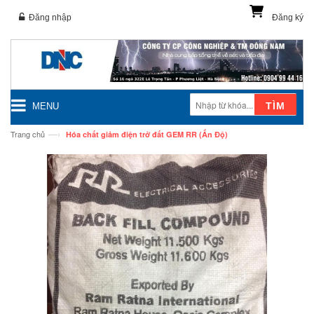
Đăng nhập
Đăng ký
TÌM
MENU
—›
Trang chủ
Hóa chất giảm điện trở đất GEM RR (Ấn Độ)