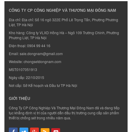
CÔNG TY CP CÔNG NGHIỆP VÀ THƯƠNG MẠI ĐÔNG NAM
Địa chỉ: Địa chỉ: Số 16 ngõ 322E Phố Lê Trọng Tấn, Phường Phương
Liệt, TP Hà Nội
Kho hàng: Công ty VLXD Hồng Hà – Ngõ 109 Trường Chinh, Phường
Phương Liệt, TP Hà Nội
Điện thoại:
0904 99 44 16
Email:
sale.dongnam@gmail.com
Website:
chongsetdongnam.com
MST:0107051913
Ngày cấp: 22/10/2015
Nơi cấp: Sở Kế hoạch và Đầu tư TP Hà Nội
GIỚI THIỆU
Công Ty CP Công Nghiệp Và Thương Mại Đông Nam đã và đang tiếp
tục khẳng định vị trí của người dẫn đầu thị trường cung cấp sản phẩm
thiết bị chống sét trong nhiều năm qua.