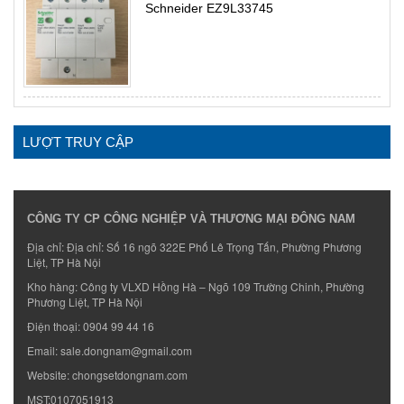
Schneider EZ9L33745
LƯỢT TRUY CẬP
CÔNG TY CP CÔNG NGHIỆP VÀ THƯƠNG MẠI ĐÔNG NAM
Địa chỉ: Địa chỉ: Số 16 ngõ 322E Phố Lê Trọng Tấn, Phường Phương
Liệt, TP Hà Nội
Kho hàng: Công ty VLXD Hồng Hà – Ngõ 109 Trường Chinh, Phường
Phương Liệt, TP Hà Nội
Điện thoại:
0904 99 44 16
Email:
sale.dongnam@gmail.com
Website:
chongsetdongnam.com
MST:0107051913