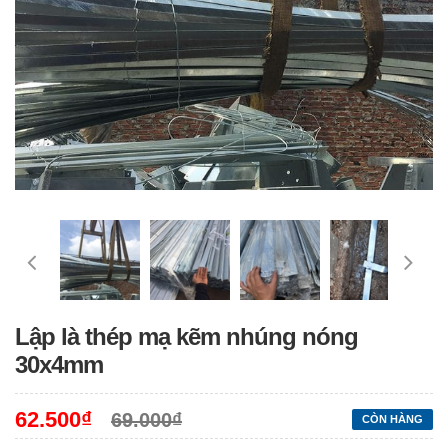
Lập là thép mạ kẽm nhúng nóng
30x4mm
62.500₫
69.000₫
CÒN HÀNG