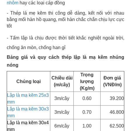
nhôm
hay các loại cáp đồng
- Thép lá mẹ kẽm thi công dễ dàng, kết nối với nhau
bằng mối hàn hồ quang, mối hàn chắc chắn chịu lực cực
tốt
- Tấm lập là chịu được thời tiết khắc nghiệt ngoài trời,
chống ăn mòn, chống han gỉ
Bảng giá và quy cách thép lập là mạ kẽm nhúng
nóng
Trọng
Chiều dài
Đơn giá
Chủng loại
lượng
(m/cây)
(VNĐ/m)
(Kg/m)
Lập là mạ kẽm 25x3
3m/cây
0.60
39.200
mm
Lập là mạ kẽm 30x3
3m/cây
0.70
46.800
mm
Lập là mạ kẽm 30x4
6m/cây
1.00
62.500
mm