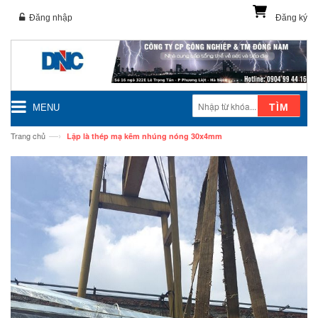
Đăng nhập
Đăng ký
TÌM
MENU
—›
Trang chủ
Lập là thép mạ kẽm nhúng nóng 30x4mm