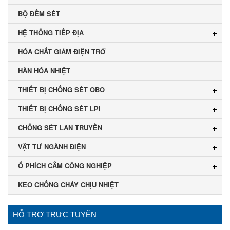
BỘ ĐẾM SÉT
HỆ THỐNG TIẾP ĐỊA
HÓA CHẤT GIẢM ĐIỆN TRỞ
HÀN HÓA NHIỆT
THIẾT BỊ CHỐNG SÉT OBO
THIẾT BỊ CHỐNG SÉT LPI
CHỐNG SÉT LAN TRUYỀN
VẬT TƯ NGÀNH ĐIỆN
Ổ PHÍCH CẮM CÔNG NGHIỆP
KEO CHỐNG CHÁY CHỊU NHIỆT
HỖ TRỢ TRỰC TUYẾN