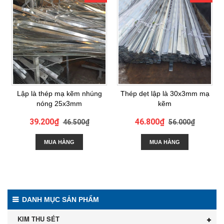
Lập là thép mạ kẽm nhúng
Thép dẹt lập là 30x3mm mạ
nóng 25x3mm
kẽm
39.200₫
46.800₫
46.500₫
56.000₫
MUA HÀNG
MUA HÀNG
DANH MỤC SẢN PHẨM
KIM THU SÉT