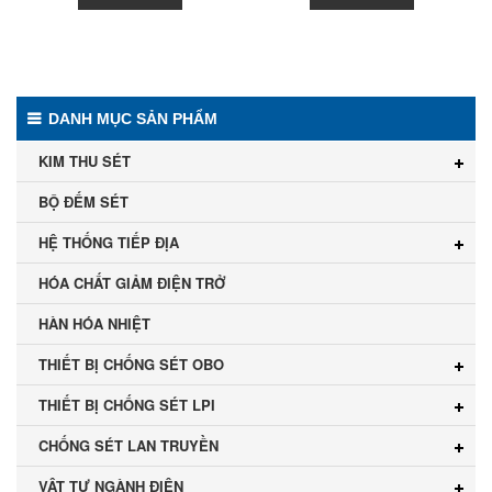
DANH MỤC SẢN PHẨM
KIM THU SÉT
BỘ ĐẾM SÉT
HỆ THỐNG TIẾP ĐỊA
HÓA CHẤT GIẢM ĐIỆN TRỞ
HÀN HÓA NHIỆT
THIẾT BỊ CHỐNG SÉT OBO
THIẾT BỊ CHỐNG SÉT LPI
CHỐNG SÉT LAN TRUYỀN
VẬT TƯ NGÀNH ĐIỆN