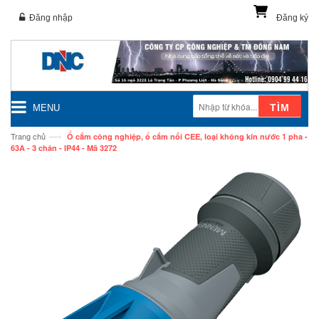
Đăng nhập
Đăng ký
TÌM
MENU
—›
Trang chủ
Ổ cắm công nghiệp, ổ cắm nối CEE, loại không kín nước 1 pha -
63A - 3 chân - IP44 - Mã 3272