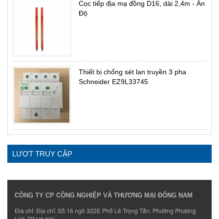
Cọc tiếp địa mạ đồng D16, dài 2,4m - Ấn
Độ
Thiết bị chống sét lan truyền 3 pha
Schneider EZ9L33745
LƯỢT TRUY CẬP
CÔNG TY CP CÔNG NGHIỆP VÀ THƯƠNG MẠI ĐÔNG NAM
Địa chỉ: Địa chỉ: Số 16 ngõ 322E Phố Lê Trọng Tấn, Phường Phương
Liệt, TP Hà Nội