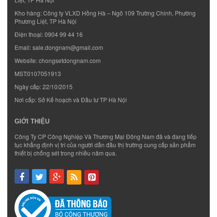
Kho hàng: Công ty VLXD Hồng Hà – Ngõ 109 Trường Chinh, Phường
Phương Liệt, TP Hà Nội
Điện thoại:
0904 99 44 16
Email:
sale.dongnam@gmail.com
Website:
chongsetdongnam.com
MST:0107051913
Ngày cấp: 22/10/2015
Nơi cấp: Sở Kế hoạch và Đầu tư TP Hà Nội
GIỚI THIỆU
Công Ty CP Công Nghiệp Và Thương Mại Đông Nam đã và đang tiếp
tục khẳng định vị trí của người dẫn đầu thị trường cung cấp sản phẩm
thiết bị chống sét trong nhiều năm qua.