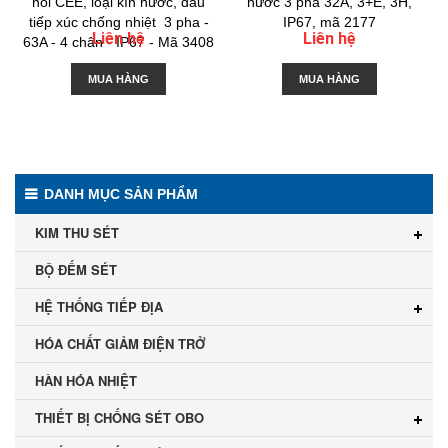
nối CEE, loại kín nước, đầu
nước 3 pha 32A, 3+E, 3H,
tiếp xúc chống nhiệt 3 pha -
IP67, mã 2177
Liên hệ
Liên hệ
63A - 4 chân - IP67 - Mã 3408
MUA HÀNG
MUA HÀNG
DANH MỤC SẢN PHẨM
KIM THU SÉT
BỘ ĐẾM SÉT
HỆ THỐNG TIẾP ĐỊA
HÓA CHẤT GIẢM ĐIỆN TRỞ
HÀN HÓA NHIỆT
THIẾT BỊ CHỐNG SÉT OBO