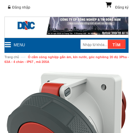
Đăng nhập
Đăng ký
TÌM
MENU
—›
Trang chủ
Ổ cắm công nghiệp gắn âm, kín nước, góc nghiêng 20 độ 3Pha -
63A - 4 chân - IP67 , mã 205A