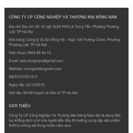
CÔNG TY CP CÔNG NGHIỆP VÀ THƯƠNG MẠI ĐÔNG NAM
Địa chỉ: Địa chỉ: Số 16 ngõ 322E Phố Lê Trọng Tấn, Phường Phương
Liệt, TP Hà Nội
Kho hàng: Công ty VLXD Hồng Hà – Ngõ 109 Trường Chinh, Phường
Phương Liệt, TP Hà Nội
Điện thoại:
0904 99 44 16
Email:
sale.dongnam@gmail.com
Website:
chongsetdongnam.com
MST:0107051913
Ngày cấp: 22/10/2015
Nơi cấp: Sở Kế hoạch và Đầu tư TP Hà Nội
GIỚI THIỆU
Công Ty CP Công Nghiệp Và Thương Mại Đông Nam đã và đang tiếp
tục khẳng định vị trí của người dẫn đầu thị trường cung cấp sản phẩm
thiết bị chống sét trong nhiều năm qua.