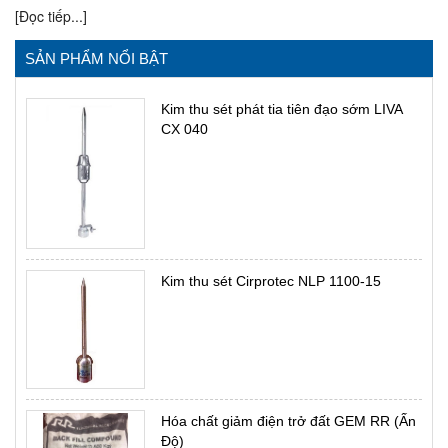
[Đọc tiếp...]
SẢN PHẨM NỔI BẬT
Kim thu sét phát tia tiên đạo sớm LIVA
CX 040
Kim thu sét Cirprotec NLP 1100-15
Hóa chất giảm điện trở đất GEM RR (Ấn
Độ)