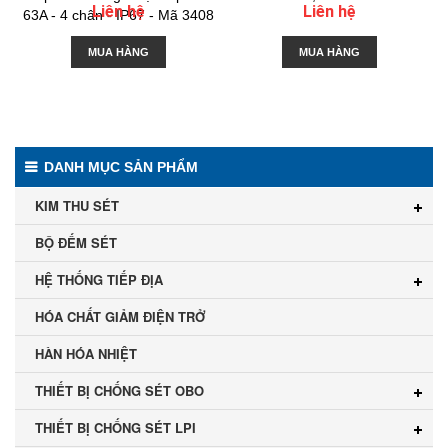
Liên hệ
Liên hệ
63A - 4 chân - IP67 - Mã 3408
MUA HÀNG
MUA HÀNG
DANH MỤC SẢN PHẨM
KIM THU SÉT
BỘ ĐẾM SÉT
HỆ THỐNG TIẾP ĐỊA
HÓA CHẤT GIẢM ĐIỆN TRỞ
HÀN HÓA NHIỆT
THIẾT BỊ CHỐNG SÉT OBO
THIẾT BỊ CHỐNG SÉT LPI