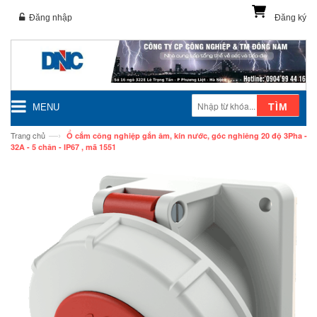
Đăng nhập
Đăng ký
TÌM
MENU
—›
Trang chủ
Ổ cắm công nghiệp gắn âm, kín nước, góc nghiêng 20 độ 3Pha -
32A - 5 chân - IP67 , mã 1551