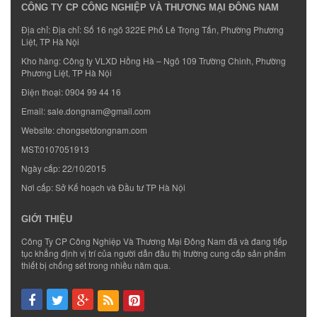
CÔNG TY CP CÔNG NGHIỆP VÀ THƯƠNG MẠI ĐÔNG NAM
Địa chỉ: Địa chỉ: Số 16 ngõ 322E Phố Lê Trọng Tấn, Phường Phương
Liệt, TP Hà Nội
Kho hàng: Công ty VLXD Hồng Hà – Ngõ 109 Trường Chinh, Phường
Phương Liệt, TP Hà Nội
Điện thoại:
0904 99 44 16
Email:
sale.dongnam@gmail.com
Website:
chongsetdongnam.com
MST:0107051913
Ngày cấp: 22/10/2015
Nơi cấp: Sở Kế hoạch và Đầu tư TP Hà Nội
GIỚI THIỆU
Công Ty CP Công Nghiệp Và Thương Mại Đông Nam đã và đang tiếp
tục khẳng định vị trí của người dẫn đầu thị trường cung cấp sản phẩm
thiết bị chống sét trong nhiều năm qua.