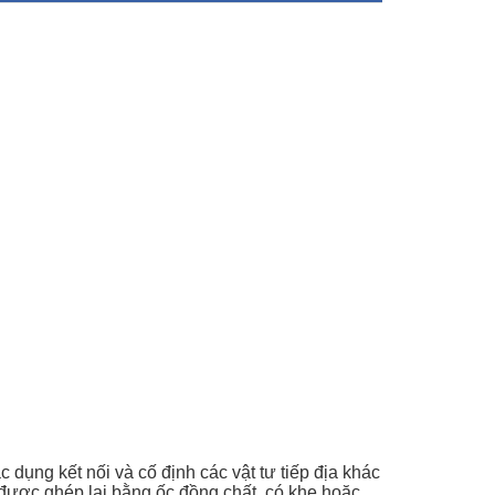
ác dụng kết nối và cố định các vật tư tiếp địa khác
 được ghép lại bằng ốc đồng chất, có khe hoặc