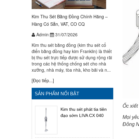
Kim Thu Sét Bằng Đồng Chính Hãng –
Hàng Có Sẵn, VAT, CO CQ
Admin
31/07/2026
Kim thu sét bằng đồng (kim thu sét cổ
điển bằng đồng hay kim Franklin) là thiết
bị thu sét trực tiếp được sử dụng rộng rãi
trong các hệ thống chống sét cho nhà
xưởng, nhà máy, tòa nhà, kho bãi và n...
[Đọc tiếp...]
SẢN PHẨM NỔI BẬT
Ốc xiết
Kim thu sét phát tia tiên
đạo sớm LIVA CX 040
Mọi yêu
Đông N