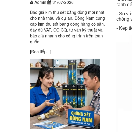
Admin
31/07/2026
rãnh để
Báo giá kim thu sét bằng đồng mới nhất
- So vớ
cho nhà thầu và dự án. Đông Nam cung
chóng v
cấp kim thu sét bằng đồng hàng có sẵn,
- Kẹp t
đầy đủ VAT, CO CQ, tư vấn kỹ thuật và
báo giá nhanh cho công trình trên toàn
quốc.
[Đọc tiếp...]