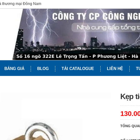
và thương mại Đông Nam
BẢNG GIÁ
BLOG
TẢI CATALOGUE
LIÊN HỆ
T
Kẹp ti
130.0
TỔNG QUA