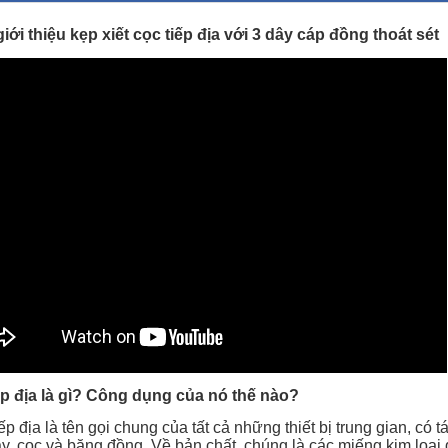
iới thiệu kẹp xiết cọc tiếp địa với 3 dây cáp đồng thoát sét
ếp địa là gì? Công dụng của nó thế nào?
iếp địa là tên gọi chung của tất cả những thiết bị trung gian, có t
y, cọc và băng đồng. Về bản chất, chúng là các miếng kim loại