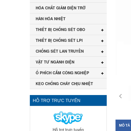
HÓA CHẤT GIẢM ĐIỆN TRỞ
HÀN HÓA NHIỆT
THIẾT BỊ CHỐNG SÉT OBO
THIẾT BỊ CHỐNG SÉT LPI
CHỐNG SÉT LAN TRUYỀN
VẬT TƯ NGÀNH ĐIỆN
Ổ PHÍCH CẮM CÔNG NGHIỆP
KEO CHỐNG CHÁY CHỊU NHIỆT
HỖ TRỢ TRỰC TUYẾN
MÔ TẢ
Hỗ trợ trực tuyến