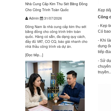
Nhà Cung Cấp Kim Thu Sét Bằng Đồng
Cho Công Trình Toàn Quốc
Kẹp tiế
Công d
Admin
31/07/2026
- Kẹp t
Đông Nam là nhà cung cấp kim thu sét
bằng đồng cho công trình trên toàn
Có bao 
quốc. Hàng có sẵn, đa dạng quy cách,
- Khi l
đầy đủ VAT, CO CQ, báo giá nhanh cho
dụng ốc
nhà thầu công trình và dự án.
tiếp địa
[Đọc tiếp...]
- Sử dụ
chuyên 
truyền.