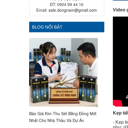
ĐT: 0904 99 44 16
Email:
sale.dongnam@gmail.com
Video g
BLOG NỔI BẬT
Kẹp ti
Báo Giá Kim Thu Sét Bằng Đồng Mới
Nhất Cho Nhà Thầu Và Dự Án
- Kẹp t
như: dâ