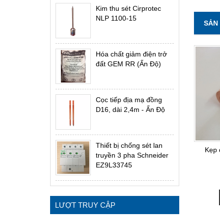
Kim thu sét Cirprotec
NLP 1100-15
SẢN
Hóa chất giảm điện trở
đất GEM RR (Ấn Độ)
Cọc tiếp địa mạ đồng
D16, dài 2,4m - Ấn Độ
Thiết bị chống sét lan
Kẹp 
truyền 3 pha Schneider
EZ9L33745
LƯỢT TRUY CẬP