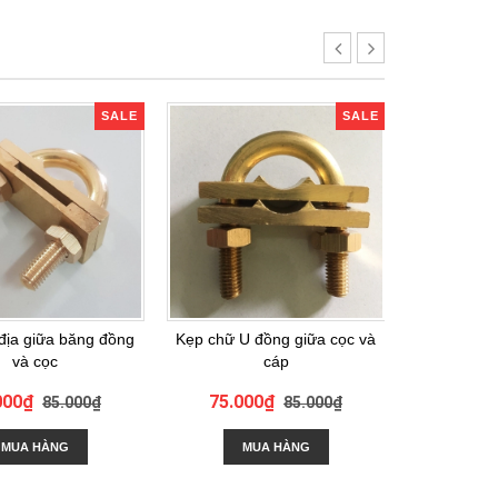
SALE
SALE
 địa giữa băng đồng
Kẹp chữ U đồng giữa cọc và
Khớp đồng 
và cọc
cáp
000₫
75.000₫
70.0
85.000₫
85.000₫
MUA HÀNG
MUA HÀNG
M