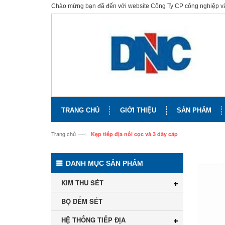
Chào mừng bạn đã đến với website Công Ty CP công nghiệp 
TRANG CHỦ
GIỚI THIỆU
SẢN PHẨM
—›
Trang chủ
Kẹp tiếp địa nối cọc và 3 dây cáp
DANH MỤC SẢN PHẨM
KIM THU SÉT
BỘ ĐẾM SÉT
HỆ THỐNG TIẾP ĐỊA