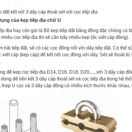
p đất kết nối 3 dây cáp thoát sét với cọc tiếp địa
ụng của kẹp tiếp địa chữ U
iếp địa hay còn gọi là Bộ kẹp tiếp đất bằng đồng đặc chủng có t
nhiêu cọc tiếp địa thì sẽ cần bấy nhiêu kẹp (ốc xiết cáp đồng).
àm bãi tiếp đất, sẽ có các cọc đồng nối với dây tiếp đất. Có t
 xiết cáp (kẹp cáp) để kết nối cọc đồng với dây. Sét sẽ thoát từ
.
ng để kẹp cọc tiếp địa D14, D16, D18, D20,.....với 3 dây cáp đồ
dùng để liên kết 3 dây cáp thoát sét và cọc tiếp địa trong hệ thố
...Kẹp U cọc và 3 dây cáp đồng có nhiều kích thước khác nhau