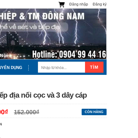
Đăng nhập
Đăng ký
TÌM
UYỂN DỤNG
ếp địa nối cọc và 3 dây cáp
00₫
152.000₫
CÒN HÀNG
N