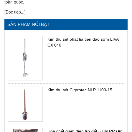
toàn quốc.
[Đọc tiếp...]
SẢN PHẨM NỔI BẬT
Kim thu sét phát tia tiên đạo sớm LIVA
CX 040
Kim thu sét Cirprotec NLP 1100-15
Hóa chất giảm điện trở đất GEM RR (Ấn