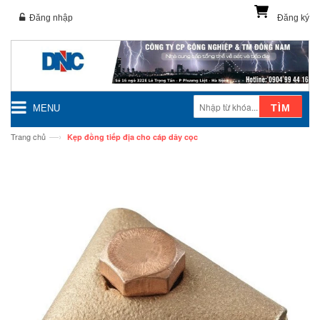
Đăng nhập
Đăng ký
TÌM
MENU
—›
Trang chủ
Kẹp đồng tiếp địa cho cáp dây cọc