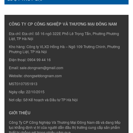
CÔNG TY CP CÔNG NGHIỆP VÀ THƯƠNG MẠI ĐÔNG NAM
Địa chỉ: Địa chỉ: Số 16 ngõ 322E Phố Lê Trọng Tấn, Phường Phương
Liệt, TP Hà Nội
Kho hàng: Công ty VLXD Hồng Hà – Ngõ 109 Trường Chinh, Phường
Phương Liệt, TP Hà Nội
Điện thoại:
0904 99 44 16
Email:
sale.dongnam@gmail.com
Website:
chongsetdongnam.com
MST:0107051913
Ngày cấp: 22/10/2015
Nơi cấp: Sở Kế hoạch và Đầu tư TP Hà Nội
GIỚI THIỆU
Công Ty CP Công Nghiệp Và Thương Mại Đông Nam đã và đang tiếp
tục khẳng định vị trí của người dẫn đầu thị trường cung cấp sản phẩm
thiết bị chống sét trong nhiều năm qua.