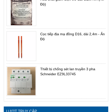
Độ)
Cọc tiếp địa mạ đồng D16, dài 2,4m - Ấn
Độ
Thiết bị chống sét lan truyền 3 pha
Schneider EZ9L33745
LƯỢT TRUY CẬP