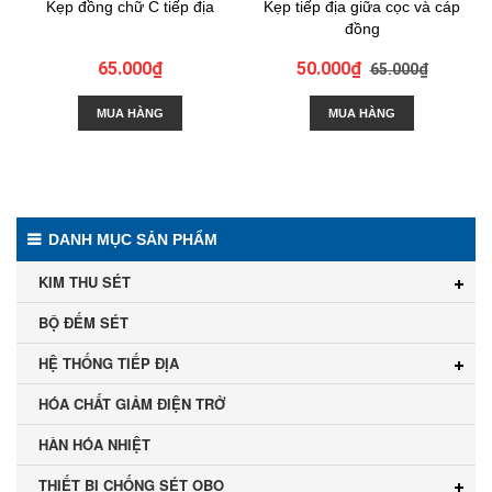
Kẹp đồng chữ C tiếp địa
Kẹp tiếp địa giữa cọc và cáp
đồng
65.000₫
50.000₫
65.000₫
MUA HÀNG
MUA HÀNG
DANH MỤC SẢN PHẨM
KIM THU SÉT
BỘ ĐẾM SÉT
HỆ THỐNG TIẾP ĐỊA
HÓA CHẤT GIẢM ĐIỆN TRỞ
HÀN HÓA NHIỆT
THIẾT BỊ CHỐNG SÉT OBO