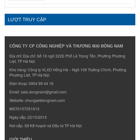
LƯỢT TRUY CẬP
CÔNG TY CP CÔNG NGHIỆP VÀ THƯƠNG MẠI ĐÔNG NAM
Địa chỉ: Địa chỉ: Số 16 ngõ 322E Phố Lê Trọng Tấn, Phường Phương
Liệt, TP Hà Nội
Kho hàng: Công ty VLXD Hồng Hà – Ngõ 109 Trường Chinh, Phường
Phương Liệt, TP Hà Nội
Điện thoại:
0904 99 44 16
Email:
sale.dongnam@gmail.com
Website:
chongsetdongnam.com
MST:0107051913
Ngày cấp: 22/10/2015
Nơi cấp: Sở Kế hoạch và Đầu tư TP Hà Nội
GIỚI THIỆU