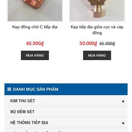
Kẹp đồng chữ C tiếp địa
Kẹp tiếp địa giữa cọc và cáp
đồng
65.000₫
50.000₫
65.000₫
MUA HÀNG
MUA HÀNG
DANH MỤC SẢN PHẨM
KIM THU SÉT
BỘ ĐẾM SÉT
HỆ THỐNG TIẾP ĐỊA