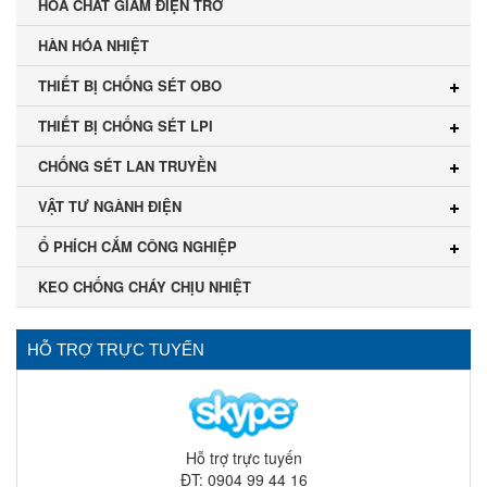
HÓA CHẤT GIẢM ĐIỆN TRỞ
HÀN HÓA NHIỆT
THIẾT BỊ CHỐNG SÉT OBO
THIẾT BỊ CHỐNG SÉT LPI
CHỐNG SÉT LAN TRUYỀN
VẬT TƯ NGÀNH ĐIỆN
Ổ PHÍCH CẮM CÔNG NGHIỆP
KEO CHỐNG CHÁY CHỊU NHIỆT
HỖ TRỢ TRỰC TUYẾN
Hỗ trợ trực tuyến
ĐT: 0904 99 44 16