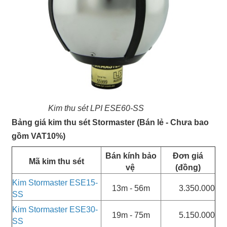
Kim thu sét LPI ESE60-SS
Bảng giá kim thu sét Stormaster (Bán lẻ - Chưa bao
gồm VAT10%)
Bán kính bảo
Đơn giá
Mã kim thu sét
vệ
(đồng)
Kim Stormaster ESE15-
13m - 56m
3.350.000
SS
Kim Stormaster ESE30-
19m - 75m
5.150.000
SS