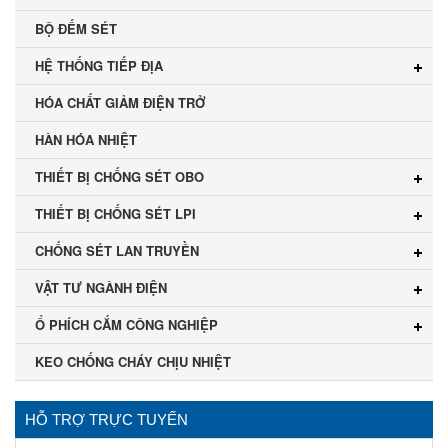
BỘ ĐẾM SÉT
HỆ THỐNG TIẾP ĐỊA
HÓA CHẤT GIẢM ĐIỆN TRỞ
HÀN HÓA NHIỆT
THIẾT BỊ CHỐNG SÉT OBO
THIẾT BỊ CHỐNG SÉT LPI
CHỐNG SÉT LAN TRUYỀN
VẬT TƯ NGÀNH ĐIỆN
Ổ PHÍCH CẮM CÔNG NGHIỆP
KEO CHỐNG CHÁY CHỊU NHIỆT
HỖ TRỢ TRỰC TUYẾN