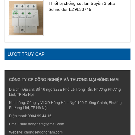
Thiết bị chống sét lan truyền 3 pha
Schneider EZ9L33745
LƯỢT TRUY CẬP
CÔNG TY CP CÔNG NGHIỆP VÀ THƯƠNG MẠI ĐÔNG NAM
Địa chỉ: Địa chỉ: Số 16 ngõ 322E Phố Lê Trọng Tấn, Phường Phương
Liệt, TP Hà Nội
Kho hàng: Công ty VLXD Hồng Hà – Ngõ 109 Trường Chinh, Phường
Phương Liệt, TP Hà Nội
Điện thoại:
0904 99 44 16
Email:
sale.dongnam@gmail.com
Website:
chongsetdongnam.com