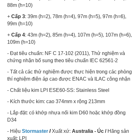
88m (h=10)
+
Cấp 3
: 39m (h=2), 78m (h=4), 97m (h=5), 97m (h=6),
99m (h=10)
+
Cấp 4
: 43m (h=2), 85m (h=4), 107m (h=5), 107m (h=6),
109m (h=10)
- Đạt tiêu chuẩn: NF C 17-102 (2011), Thử nghiệm và
chứng nhận bổ sung theo tiêu chuẩn IEC 62561-2
- Tất cả các thử nghiệm được thực hiện trong các phòng
thí nghiệm điện áp cao được ENAC và ILAC công nhận
- Chất liệu kim LPI ESE60-SS: Stainless Steel
- Kích thước kim: cao 374mm x rộng 213mm
- Lắp đặt: có khớp nhựa nối kim D60 hoặc khớp đồng
D34
- Hiệu
Stormaster
/
Xuất xứ:
Australia - Úc /
Hãng sản
xuất: LPI