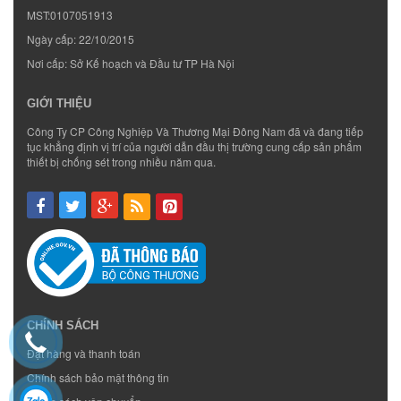
MST:0107051913
Ngày cấp: 22/10/2015
Nơi cấp: Sở Kế hoạch và Đầu tư TP Hà Nội
GIỚI THIỆU
Công Ty CP Công Nghiệp Và Thương Mại Đông Nam đã và đang tiếp
tục khẳng định vị trí của người dẫn đầu thị trường cung cấp sản phẩm
thiết bị chống sét trong nhiều năm qua.
CHÍNH SÁCH
Đặt hàng và thanh toán
Chính sách bảo mật thông tin