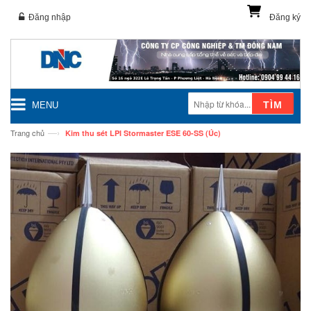
Đăng nhập
Đăng ký
TÌM
MENU
—›
Trang chủ
Kim thu sét LPI Stormaster ESE 60-SS (Úc)