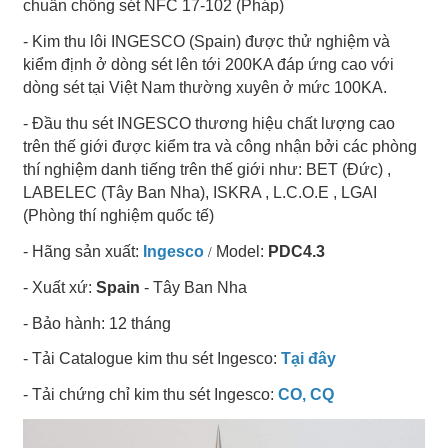
chuẩn chống sét NFC 17-102 (Pháp)
- Kim thu lôi INGESCO (Spain) được thử nghiệm và
kiểm định ở dòng sét lên tới 200KA đáp ứng cao với
dòng sét tại Việt Nam thường xuyên ở mức 100KA.
- Đầu thu sét INGESCO thương hiệu chất lượng cao
trên thế giới được kiểm tra và công nhận bởi các phòng
thí nghiệm danh tiếng trên thế giới như: BET (Đức) ,
LABELEC (Tây Ban Nha), ISKRA , L.C.O.E , LGAI
(Phòng thí nghiệm quốc tế)
/
- Hãng sản xuất:
Ingesco
Model:
PDC4.3
- Xuất xứ:
Spain
- Tây Ban Nha
- Bảo hành: 12 tháng
- Tải Catalogue kim thu sét Ingesco:
Tại đây
- Tải chứng chỉ kim thu sét Ingesco:
CO, CQ