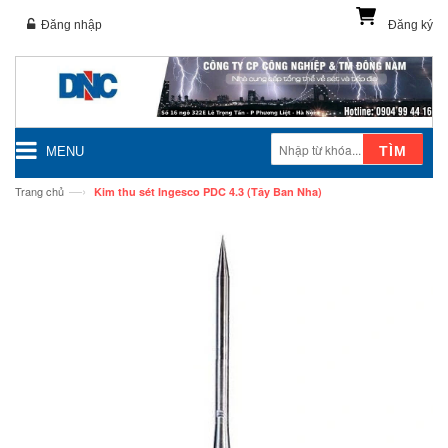
Đăng nhập
Đăng ký
TÌM
MENU
—›
Trang chủ
Kim thu sét Ingesco PDC 4.3 (Tây Ban Nha)