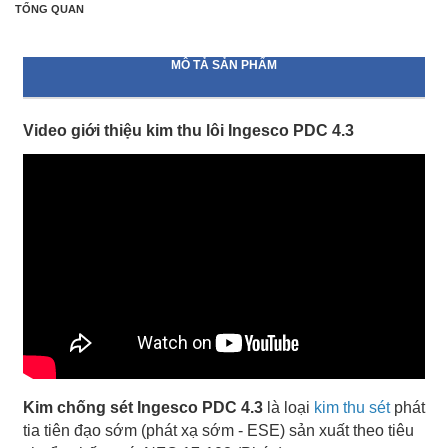
TỔNG QUAN
MÔ TẢ SẢN PHẨM
Video giới thiệu kim thu lôi Ingesco PDC 4.3
Kim chống sét Ingesco PDC 4.3
là loại
kim thu sét
phát
tia tiên đạo sớm (phát xạ sớm - ESE) sản xuất theo tiêu