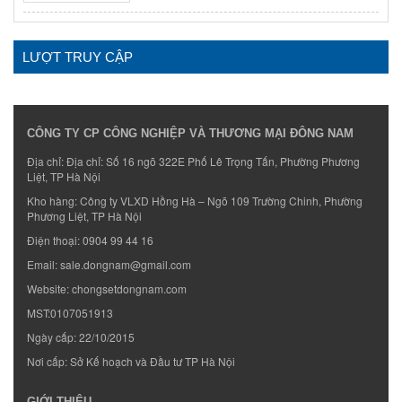
LƯỢT TRUY CẬP
CÔNG TY CP CÔNG NGHIỆP VÀ THƯƠNG MẠI ĐÔNG NAM
Địa chỉ: Địa chỉ: Số 16 ngõ 322E Phố Lê Trọng Tấn, Phường Phương
Liệt, TP Hà Nội
Kho hàng: Công ty VLXD Hồng Hà – Ngõ 109 Trường Chinh, Phường
Phương Liệt, TP Hà Nội
Điện thoại:
0904 99 44 16
Email:
sale.dongnam@gmail.com
Website:
chongsetdongnam.com
MST:0107051913
Ngày cấp: 22/10/2015
Nơi cấp: Sở Kế hoạch và Đầu tư TP Hà Nội
GIỚI THIỆU