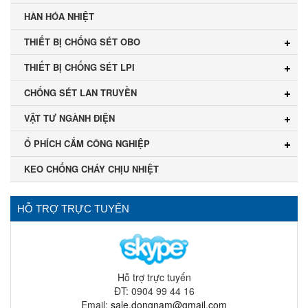
HÀN HÓA NHIỆT
THIẾT BỊ CHỐNG SÉT OBO
THIẾT BỊ CHỐNG SÉT LPI
CHỐNG SÉT LAN TRUYỀN
VẬT TƯ NGÀNH ĐIỆN
Ổ PHÍCH CẮM CÔNG NGHIỆP
KEO CHỐNG CHÁY CHỊU NHIỆT
HỖ TRỢ TRỰC TUYẾN
Hỗ trợ trực tuyến
ĐT: 0904 99 44 16
Email:
sale.dongnam@gmail.com