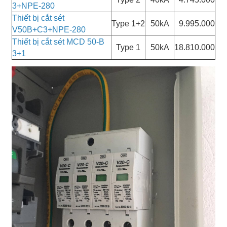
3+NPE-280
Thiết bị cắt sét
Type 1+2
50kA
9.995.000
V50B+C3+NPE-280
Thiết bị cắt sét MCD 50-B
Type 1
50kA
18.810.000
3+1