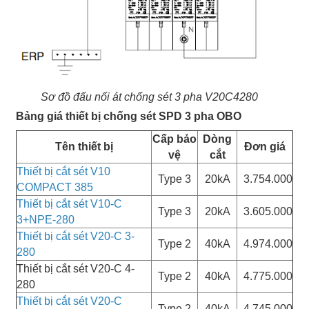
Sơ đồ đấu nối át chống sét 3 pha V20C4280
Bảng giá thiết bị chống sét SPD 3 pha OBO
Cấp bảo
Dòng
Tên thiết bị
Đơn giá
vệ
cắt
Thiết bị cắt sét V10
Type 3
20kA
3.754.000
COMPACT 385
Thiết bị cắt sét V10-C
Type 3
20kA
3.605.000
3+NPE-280
Thiết bị cắt sét V20-C 3-
Type 2
40kA
4.974.000
280
Thiết bị cắt sét V20-C 4-
Type 2
40kA
4.775.000
280
Thiết bị cắt sét V20-C
Type 2
40kA
4.745.000