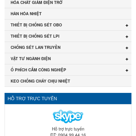
HÓA CHẤT GIẢM ĐIỆN TRỞ
HÀN HÓA NHIỆT
THIẾT BỊ CHỐNG SÉT OBO
THIẾT BỊ CHỐNG SÉT LPI
CHỐNG SÉT LAN TRUYỀN
VẬT TƯ NGÀNH ĐIỆN
Ổ PHÍCH CẮM CÔNG NGHIỆP
KEO CHỐNG CHÁY CHỊU NHIỆT
HỖ TRỢ TRỰC TUYẾN
Hỗ trợ trực tuyến
ĐT: 0904 99 44 16