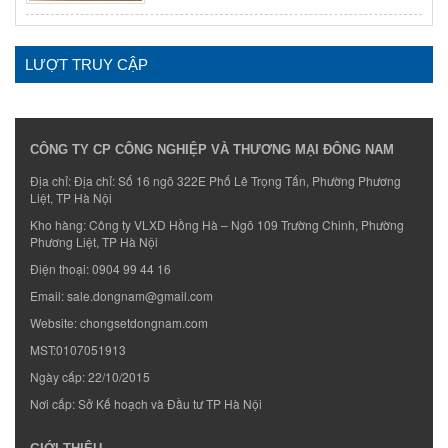
LƯỢT TRUY CẬP
CÔNG TY CP CÔNG NGHIỆP VÀ THƯƠNG MẠI ĐÔNG NAM
Địa chỉ: Địa chỉ: Số 16 ngõ 322E Phố Lê Trọng Tấn, Phường Phương
Liệt, TP Hà Nội
Kho hàng: Công ty VLXD Hồng Hà – Ngõ 109 Trường Chinh, Phường
Phương Liệt, TP Hà Nội
Điện thoại:
0904 99 44 16
Email:
sale.dongnam@gmail.com
Website:
chongsetdongnam.com
MST:0107051913
Ngày cấp: 22/10/2015
Nơi cấp: Sở Kế hoạch và Đầu tư TP Hà Nội