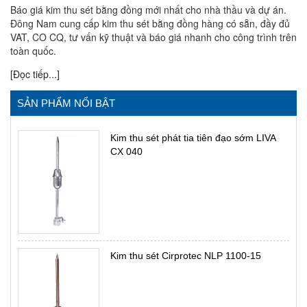
Báo giá kim thu sét bằng đồng mới nhất cho nhà thầu và dự án.
Đông Nam cung cấp kim thu sét bằng đồng hàng có sẵn, đầy đủ
VAT, CO CQ, tư vấn kỹ thuật và báo giá nhanh cho công trình trên
toàn quốc.
[Đọc tiếp...]
SẢN PHẨM NỔI BẬT
Kim thu sét phát tia tiên đạo sớm LIVA
CX 040
Kim thu sét Cirprotec NLP 1100-15