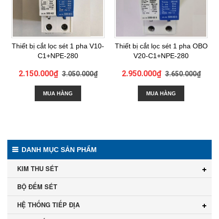
Thiết bị cắt lọc sét 1 pha V10-
Thiết bị cắt lọc sét 1 pha OBO
C1+NPE-280
V20-C1+NPE-280
2.150.000₫
2.950.000₫
3.050.000₫
3.650.000₫
MUA HÀNG
MUA HÀNG
DANH MỤC SẢN PHẨM
KIM THU SÉT
BỘ ĐẾM SÉT
HỆ THỐNG TIẾP ĐỊA