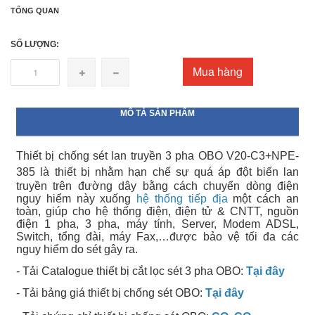
TỔNG QUAN
SỐ LƯỢNG:
Mua hàng
MÔ TẢ SẢN PHẨM
Thiết bị chống sét lan truyền 3 pha OBO V20-C3+NPE-
385
là thiết bị nhằm hạn chế sự quá áp đột biến lan
truyền trên đường dây bằng cách chuyển dòng điện
nguy hiểm này xuống
hệ thống tiếp địa
một cách an
toàn,
giúp cho hệ thống điện, điện tử & CNTT, nguồn
điện 1 pha, 3 pha, máy tính, Server, Modem ADSL,
Switch, tổng đài, máy Fax,…được bảo vệ tối đa các
nguy hiểm do sét gây ra.
- Tải Catalogue thiết bị cắt lọc sét 3 pha OBO:
Tại đây
- Tải bảng giá thiết bị chống sét OBO:
Tại đây