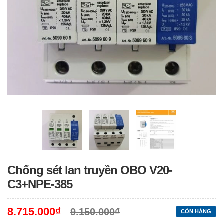
Chống sét lan truyền OBO V20-
C3+NPE-385
8.715.000₫
9.150.000₫
CÒN HÀNG