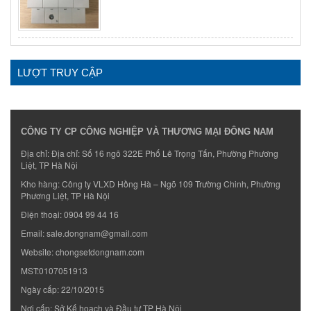
LƯỢT TRUY CẬP
CÔNG TY CP CÔNG NGHIỆP VÀ THƯƠNG MẠI ĐÔNG NAM
Địa chỉ: Địa chỉ: Số 16 ngõ 322E Phố Lê Trọng Tấn, Phường Phương
Liệt, TP Hà Nội
Kho hàng: Công ty VLXD Hồng Hà – Ngõ 109 Trường Chinh, Phường
Phương Liệt, TP Hà Nội
Điện thoại:
0904 99 44 16
Email:
sale.dongnam@gmail.com
Website:
chongsetdongnam.com
MST:0107051913
Ngày cấp: 22/10/2015
Nơi cấp: Sở Kế hoạch và Đầu tư TP Hà Nội