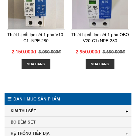
Thiết bị cắt lọc sét 1 pha V10-
Thiết bị cắt lọc sét 1 pha OBO
C1+NPE-280
V20-C1+NPE-280
2.150.000₫
2.950.000₫
3.050.000₫
3.650.000₫
MUA HÀNG
MUA HÀNG
DANH MỤC SẢN PHẨM
KIM THU SÉT
BỘ ĐẾM SÉT
HỆ THỐNG TIẾP ĐỊA