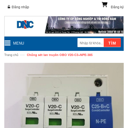
Đăng nhập
Đăng ký
TÌM
MENU
—›
Trang chủ
Chống sét lan truyền OBO V20-C3+NPE-385