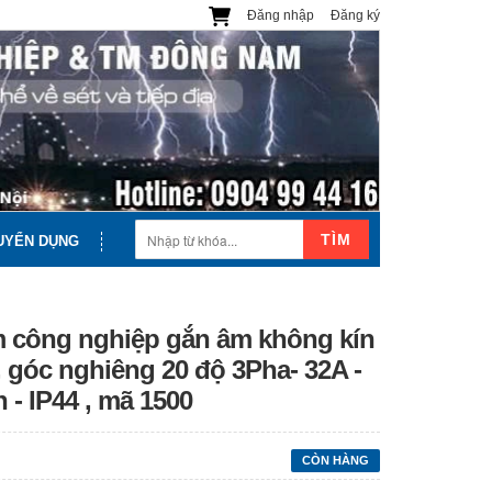
Đăng nhập
Đăng ký
TÌM
UYỂN DỤNG
 công nghiệp gắn âm không kín
 góc nghiêng 20 độ 3Pha- 32A -
 - IP44 , mã 1500
CÒN HÀNG