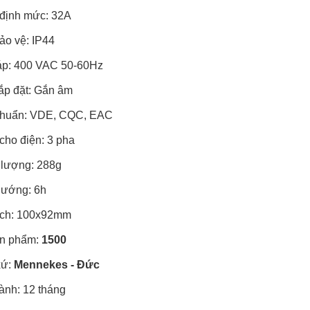
 định mức: 32A
ảo vệ: IP44
 áp: 400 VAC 50-60Hz
lắp đặt: Gắn âm
 chuẩn: VDE, CQC, EAC
cho điện: 3 pha
 lượng: 288g
 hướng: 6h
bích: 100x92mm
ản phẩm:
1500
xứ:
Mennekes - Đức
ành: 12 tháng