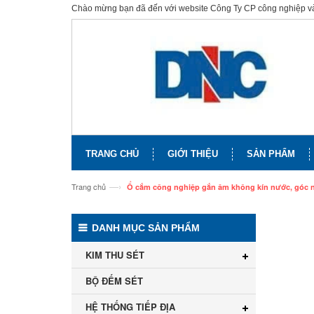
Chào mừng bạn đã đến với website Công Ty CP công nghiệp 
TRANG CHỦ
GIỚI THIỆU
SẢN PHẨM
—›
Trang chủ
Ổ cắm công nghiệp gắn âm không kín nước, góc ng
DANH MỤC SẢN PHẨM
KIM THU SÉT
BỘ ĐẾM SÉT
HỆ THỐNG TIẾP ĐỊA