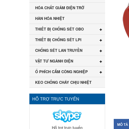
HÓA CHẤT GIẢM ĐIỆN TRỞ
HÀN HÓA NHIỆT
THIẾT BỊ CHỐNG SÉT OBO
THIẾT BỊ CHỐNG SÉT LPI
CHỐNG SÉT LAN TRUYỀN
VẬT TƯ NGÀNH ĐIỆN
Ổ PHÍCH CẮM CÔNG NGHIỆP
KEO CHỐNG CHÁY CHỊU NHIỆT
HỖ TRỢ TRỰC TUYẾN
MÔ TẢ
Hỗ trợ trực tuyến