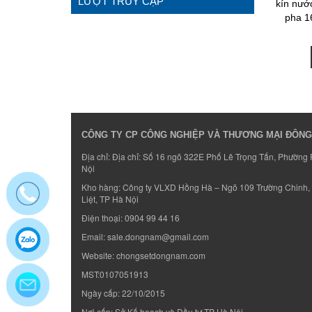
LƯỢT TRUY CẬP
kín nướ
pha 1
CÔNG TY CP CÔNG NGHIỆP VÀ THƯƠNG MẠI ĐÔN
Địa chỉ: Địa chỉ: Số 16 ngõ 322E Phố Lê Trọng Tấn, Phường
Nội
Kho hàng: Công ty VLXD Hồng Hà – Ngõ 109 Trường Chinh
Liệt, TP Hà Nội
Điện thoại:
0904 99 44 16
Email:
sale.dongnam@gmail.com
Website:
chongsetdongnam.com
MST:0107051913
Ngày cấp: 22/10/2015
Nơi cấp: Sở Kế hoạch và Đầu tư TP Hà Nội