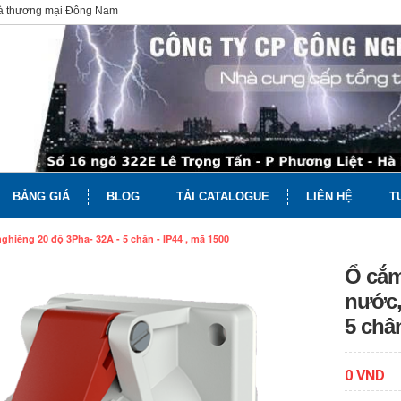
và thương mại Đông Nam
BẢNG GIÁ
BLOG
TẢI CATALOGUE
LIÊN HỆ
T
hiêng 20 độ 3Pha- 32A - 5 chân - IP44 , mã 1500
Ổ cắm
nước,
5 chân
0 VND