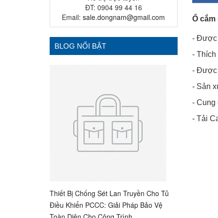
ĐT: 0904 99 44 16
Email:
sale.dongnam@gmail.com
Ổ cắm 
- Được 
BLOG NỔI BẬT
- Thích
- Được 
- Sản 
- Cung 
- Tải 
Thiết Bị Chống Sét Lan Truyền Cho Tủ
Điều Khiển PCCC: Giải Pháp Bảo Vệ
Toàn Diện Cho Công Trình