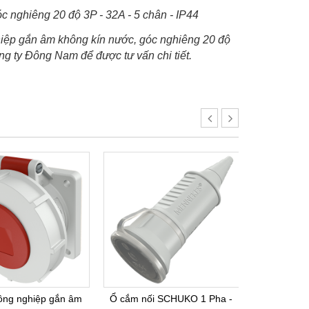
 nghiêng 20 độ 3P - 32A - 5 chân - IP44
ghiệp gắn âm không kín nước, góc nghiêng 20 độ
ng ty Đông Nam để được tư vấn chi tiết.
ông nghiệp gắn âm
Ổ cắm nối SCHUKO 1 Pha -
Ổ cắm côn