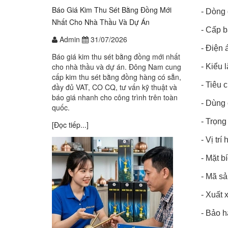
Báo Giá Kim Thu Sét Bằng Đồng Mới
- Dòng
Nhất Cho Nhà Thầu Và Dự Án
- Cấp b
Admin
31/07/2026
- Điện
Báo giá kim thu sét bằng đồng mới nhất
cho nhà thầu và dự án. Đông Nam cung
- Kiểu 
cấp kim thu sét bằng đồng hàng có sẵn,
- Tiêu
đầy đủ VAT, CO CQ, tư vấn kỹ thuật và
báo giá nhanh cho công trình trên toàn
- Dùng 
quốc.
- Trọng
[Đọc tiếp...]
- Vị trí
- Mặt 
- Mã s
- Xuất 
- Bảo h