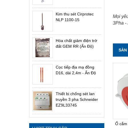
Kim thu sét Cirprotec
Mọi yêu
NLP 1100-15
3Pha - 
Hóa chất giảm điện trở
đất GEM RR (Ấn Độ)
SẢN
Cọc tiếp địa mạ đồng
D16, dài 2,4m - Ấn Độ
Thiết bị chống sét lan
truyền 3 pha Schneider
EZ9L33745
Ổ cắm 