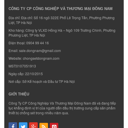
CÔNG TY CP CÔNG NGHIỆP VÀ THƯƠNG MẠI ĐÔNG NAM
Địa chỉ: Địa chỉ: Số 16 ngõ 322E Phố Lê Trọng Tấn, Phường Phương
Liệt, TP Hà Nội
Kho hàng: Công ty VLXD Hồng Hà – Ngõ 109 Trường Chinh, Phường
Phương Liệt, TP Hà Nội
Điện thoại:
0904 99 44 16
Email:
sale.dongnam@gmail.com
Website:
chongsetdongnam.com
MST:0107051913
Ngày cấp: 22/10/2015
Nơi cấp: Sở Kế hoạch và Đầu tư TP Hà Nội
GIỚI THIỆU
Công Ty CP Công Nghiệp Và Thương Mại Đông Nam đã và đang tiếp
tục khẳng định vị trí của người dẫn đầu thị trường cung cấp sản phẩm
thiết bị chống sét trong nhiều năm qua.