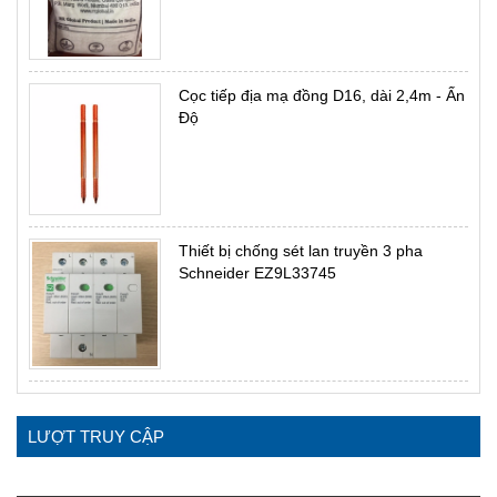
Cọc tiếp địa mạ đồng D16, dài 2,4m - Ấn
Độ
Thiết bị chống sét lan truyền 3 pha
Schneider EZ9L33745
LƯỢT TRUY CẬP