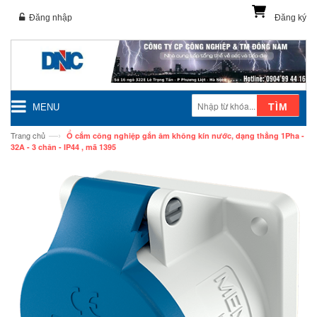
Đăng nhập
Đăng ký
TÌM
MENU
—›
Trang chủ
Ổ cắm công nghiệp gắn âm không kín nước, dạng thẳng 1Pha -
32A - 3 chân - IP44 , mã 1395