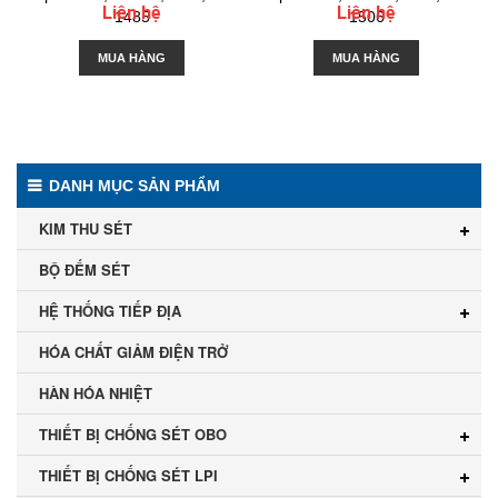
Liên hệ
Liên hệ
1485
1506
MUA HÀNG
MUA HÀNG
DANH MỤC SẢN PHẨM
KIM THU SÉT
BỘ ĐẾM SÉT
HỆ THỐNG TIẾP ĐỊA
HÓA CHẤT GIẢM ĐIỆN TRỞ
HÀN HÓA NHIỆT
THIẾT BỊ CHỐNG SÉT OBO
THIẾT BỊ CHỐNG SÉT LPI