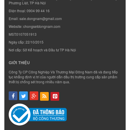
Phương Liệt, TP Hà Nội
Điện thoại:
0904 99 44 16
Email:
sale.dongnam@gmail.com
Website:
chongsetdongnam.com
MST:0107051913
Ngày cấp: 22/10/2015
Nơi cấp: Sở Kế hoạch và Đầu tư TP Hà Nội
GIỚI THIỆU
Công Ty CP Công Nghiệp Và Thương Mại Đông Nam đã và đang tiếp
tục khẳng định vị trí của người dẫn đầu thị trường cung cấp sản phẩm
thiết bị chống sét trong nhiều năm qua.