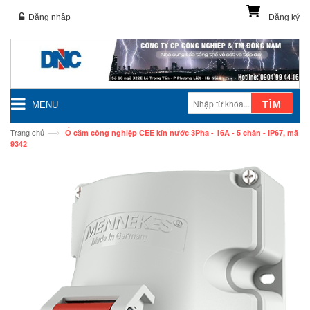
Đăng nhập
Đăng ký
TÌM
MENU
—›
Trang chủ
Ổ cắm công nghiệp CEE kín nước 3Pha - 16A - 5 chân - IP67, mã
9342