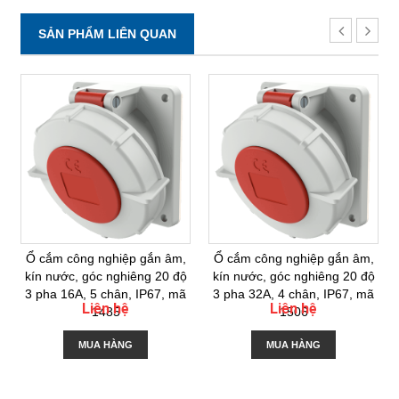
SẢN PHẨM LIÊN QUAN
Ổ cắm công nghiệp gắn âm,
Ổ cắm công nghiệp gắn âm,
kín nước, góc nghiêng 20 độ
kín nước, góc nghiêng 20 độ
3 pha 16A, 5 chân, IP67, mã
3 pha 32A, 4 chân, IP67, mã
Liên hệ
Liên hệ
1485
1506
MUA HÀNG
MUA HÀNG