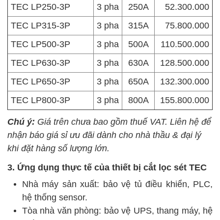
TEC LP250-3P
3 pha
250A
52.300.000
TEC LP315-3P
3 pha
315A
75.800.000
TEC LP500-3P
3 pha
500A
110.500.000
TEC LP630-3P
3 pha
630A
128.500.000
TEC LP650-3P
3 pha
650A
132.300.000
TEC LP800-3P
3 pha
800A
155.800.000
Chú ý:
Giá trên chưa bao gồm thuế VAT. Liên hệ để
nhận báo giá sỉ ưu đãi dành cho nhà thầu & đại lý
khi đặt hàng số lượng lớn.
3. Ứng dụng thực tế của thiết bị cắt lọc sét TEC
Nhà máy sản xuất: bảo vệ tủ điều khiển, PLC,
hệ thống sensor.
Tòa nhà văn phòng: bảo vệ UPS, thang máy, hệ