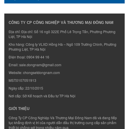
CÔNG TY CP CÔNG NGHIỆP VÀ THƯƠNG MẠI ĐÔNG NAM
Địa chỉ: Địa chỉ: Số 16 ngõ 322E Phố Lê Trọng Tấn, Phường Phương
Liệt, TP Hà Nội
Kho hàng: Công ty VLXD Hồng Hà – Ngõ 109 Trường Chinh, Phường
Phương Liệt, TP Hà Nội
Điện thoại:
0904 99 44 16
Email:
sale.dongnam@gmail.com
Website:
chongsetdongnam.com
MST:0107051913
Ngày cấp: 22/10/2015
Nơi cấp: Sở Kế hoạch và Đầu tư TP Hà Nội
GIỚI THIỆU
Công Ty CP Công Nghiệp Và Thương Mại Đông Nam đã và đang tiếp
tục khẳng định vị trí của người dẫn đầu thị trường cung cấp sản phẩm
thiết bị chống sét trong nhiều năm qua.