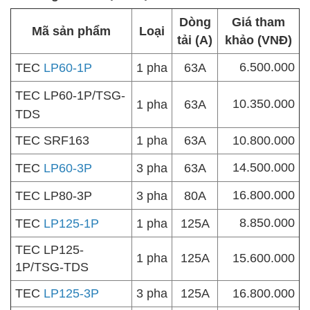
Dòng
Giá tham
Mã sản phẩm
Loại
tải (A)
khảo (VNĐ)
6.500.000
TEC
LP60-1P
1 pha
63A
TEC LP60-1P/TSG-
10.350.000
1 pha
63A
TDS
TEC SRF163
1 pha
63A
10.800.000
14.500.000
TEC
LP60-3P
3 pha
63A
16.800.000
TEC LP80-3P
3 pha
80A
8.850.000
TEC
LP125-1P
1 pha
125A
TEC LP125-
1 pha
125A
15.600.000
1P/TSG-TDS
TEC
LP125-3P
3 pha
125A
16.800.000