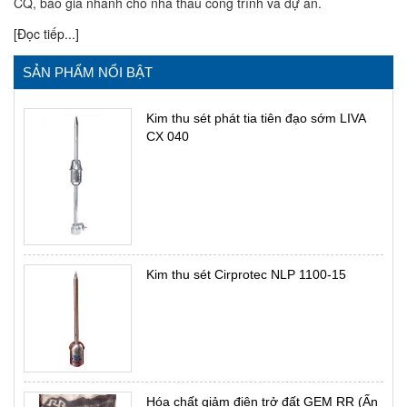
CQ, báo giá nhanh cho nhà thầu công trình và dự án.
[Đọc tiếp...]
SẢN PHẨM NỔI BẬT
Kim thu sét phát tia tiên đạo sớm LIVA
CX 040
Kim thu sét Cirprotec NLP 1100-15
Hóa chất giảm điện trở đất GEM RR (Ấn