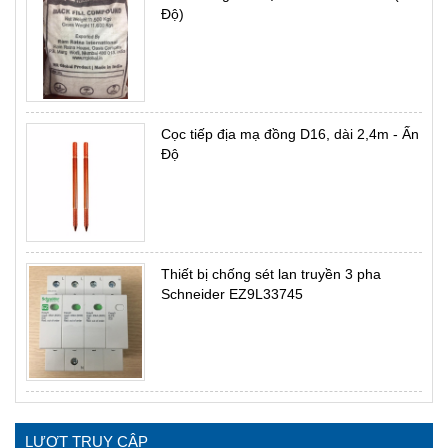
Độ)
Cọc tiếp địa mạ đồng D16, dài 2,4m - Ấn
Độ
Thiết bị chống sét lan truyền 3 pha
Schneider EZ9L33745
LƯỢT TRUY CẬP