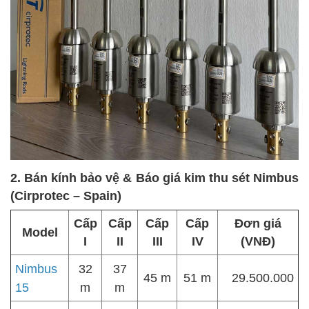
2. Bán kính bảo vệ & Báo giá kim thu sét Nimbus
(Cirprotec – Spain)
Cấp
Cấp
Cấp
Cấp
Đơn giá
Model
I
II
III
IV
(VNĐ)
Nimbus
32
37
45 m
51 m
29.500.000
15
m
m