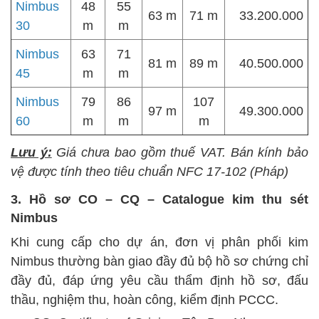
Nimbus
48
55
63 m
71 m
33.200.000
30
m
m
Nimbus
63
71
81 m
89 m
40.500.000
45
m
m
Nimbus
79
86
107
97 m
49.300.000
60
m
m
m
Lưu ý:
Giá chưa bao gồm thuế VAT. Bán kính bảo
vệ được tính theo tiêu chuẩn NFC 17-102 (Pháp)
3. Hồ sơ CO – CQ – Catalogue kim thu sét
Nimbus
Khi cung cấp cho dự án, đơn vị phân phối kim
Nimbus thường bàn giao đầy đủ bộ hồ sơ chứng chỉ
đầy đủ, đáp ứng yêu cầu thẩm định hồ sơ, đấu
thầu, nghiệm thu, hoàn công, kiểm định PCCC.