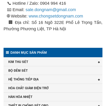
📞 Hotline / Zalo: 0904 994 416
📧 Email:
sale.dongnam@gmail.com
🌐 Website:
www.chongsetdongnam.com
🏢 Địa chỉ: Số 16 Ngõ 322E Phố Lê Trọng Tấn,
Phường Phương Liệt, TP Hà Nội
DANH MỤC SẢN PHẨM
KIM THU SÉT
BỘ ĐẾM SÉT
HỆ THỐNG TIẾP ĐỊA
HÓA CHẤT GIẢM ĐIỆN TRỞ
HÀN HÓA NHIỆT
THIẾT BỊ CHỐNG SÉT OBO