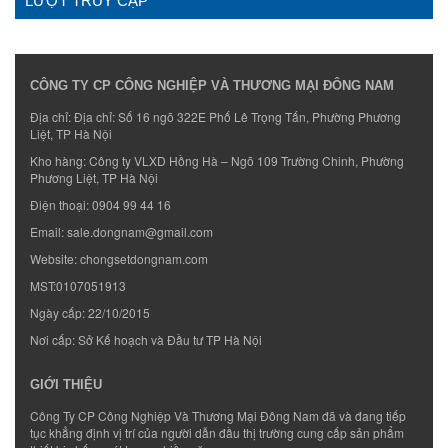
LƯỢT TRUY CẬP
CÔNG TY CP CÔNG NGHIỆP VÀ THƯƠNG MẠI ĐÔNG NAM
Địa chỉ: Địa chỉ: Số 16 ngõ 322E Phố Lê Trọng Tấn, Phường Phương
Liệt, TP Hà Nội
Kho hàng: Công ty VLXD Hồng Hà – Ngõ 109 Trường Chinh, Phường
Phương Liệt, TP Hà Nội
Điện thoại:
0904 99 44 16
Email:
sale.dongnam@gmail.com
Website:
chongsetdongnam.com
MST:0107051913
Ngày cấp: 22/10/2015
Nơi cấp: Sở Kế hoạch và Đầu tư TP Hà Nội
GIỚI THIỆU
Công Ty CP Công Nghiệp Và Thương Mại Đông Nam đã và đang tiếp
tục khẳng định vị trí của người dẫn đầu thị trường cung cấp sản phẩm