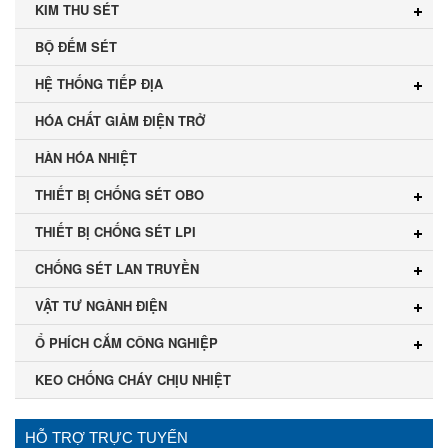
KIM THU SÉT
BỘ ĐẾM SÉT
HỆ THỐNG TIẾP ĐỊA
HÓA CHẤT GIẢM ĐIỆN TRỞ
HÀN HÓA NHIỆT
THIẾT BỊ CHỐNG SÉT OBO
THIẾT BỊ CHỐNG SÉT LPI
CHỐNG SÉT LAN TRUYỀN
VẬT TƯ NGÀNH ĐIỆN
Ổ PHÍCH CẮM CÔNG NGHIỆP
KEO CHỐNG CHÁY CHỊU NHIỆT
HỖ TRỢ TRỰC TUYẾN