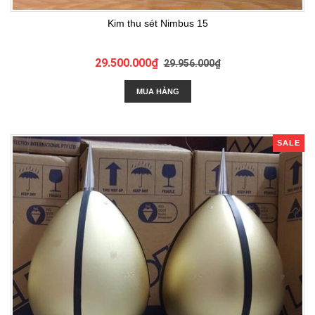
Kim thu sét Nimbus 15
29.500.000₫
29.956.000₫
MUA HÀNG
SALE