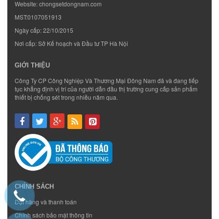
Website:
chongsetdongnam.com
MST:0107051913
Ngày cấp: 22/10/2015
Nơi cấp: Sở Kế hoạch và Đầu tư TP Hà Nội
GIỚI THIỆU
Công Ty CP Công Nghiệp Và Thương Mại Đông Nam đã và đang tiếp
tục khẳng định vị trí của người dẫn đầu thị trường cung cấp sản phẩm
thiết bị chống sét trong nhiều năm qua.
CHÍNH SÁCH
Đặt hàng và thanh toán
Chính sách bảo mật thông tin