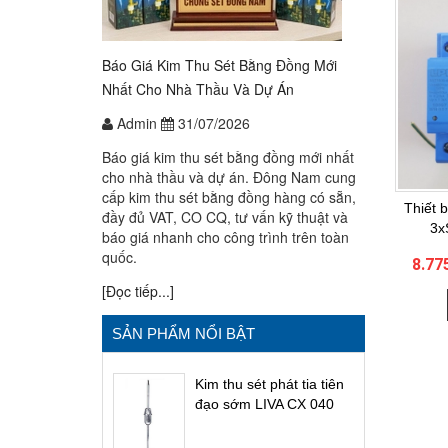
Báo Giá Kim Thu Sét Bằng Đồng Mới
Nhất Cho Nhà Thầu Và Dự Án
Admin
31/07/2026
Báo giá kim thu sét bằng đồng mới nhất
cho nhà thầu và dự án. Đông Nam cung
cấp kim thu sét bằng đồng hàng có sẵn,
Thiết 
đầy đủ VAT, CO CQ, tư vấn kỹ thuật và
3x
báo giá nhanh cho công trình trên toàn
quốc.
8.77
[Đọc tiếp...]
SẢN PHẨM NỔI BẬT
Kim thu sét phát tia tiên
đạo sớm LIVA CX 040