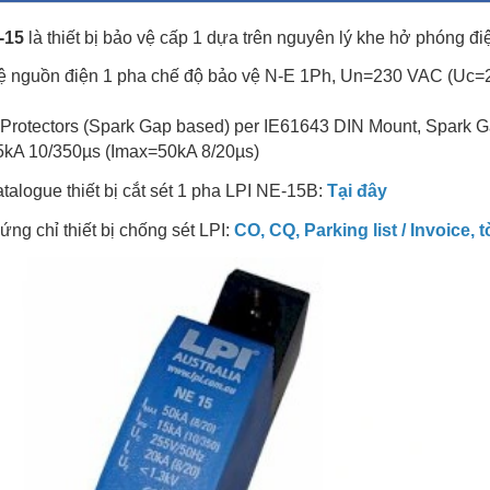
-15
là thiết bị bảo vệ cấp 1 dựa trên nguyên lý khe hở phóng đi
vệ nguồn điện 1 pha chế độ bảo vệ N-E 1Ph, Un=230 VAC (Uc=
 Protectors (Spark Gap based) per IE61643 DIN Mount, Spark 
5kA 10/350µs (Imax=50kA 8/20µs)
atalogue thiết bị cắt sét 1 pha LPI NE-15B:
Tại đây
hứng chỉ thiết bị chống sét LPI:
CO, CQ, Parking list
/
Invoice, 