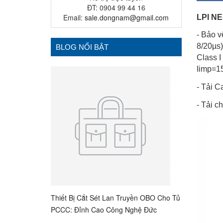
ĐT: 0904 99 44 16
Email:
sale.dongnam@gmail.com
LPI NE
- Bảo 
8/20µs)
BLOG NỔI BẬT
Class I
Iimp=1
- Tải C
- Tải c
Thiết Bị Cắt Sét Lan Truyền OBO Cho Tủ
PCCC: Đỉnh Cao Công Nghệ Đức