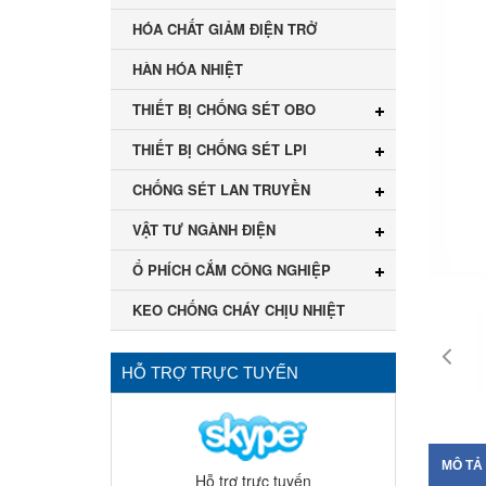
HÓA CHẤT GIẢM ĐIỆN TRỞ
HÀN HÓA NHIỆT
THIẾT BỊ CHỐNG SÉT OBO
THIẾT BỊ CHỐNG SÉT LPI
CHỐNG SÉT LAN TRUYỀN
VẬT TƯ NGÀNH ĐIỆN
Ổ PHÍCH CẮM CÔNG NGHIỆP
KEO CHỐNG CHÁY CHỊU NHIỆT
HỖ TRỢ TRỰC TUYẾN
MÔ TẢ
Hỗ trợ trực tuyến