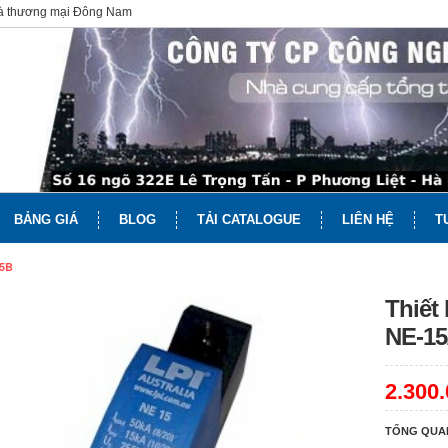
và thương mại Đông Nam
BẢNG GIÁ
BLOG
TẢI CATALOGUE
LIÊN HỆ
T
15B
Thiết 
NE-15
2.300
TỔNG QUA