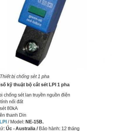
 bị chống sét 1 pha
số kỹ thuật bộ cắt sét LPI 1 pha
 bị chống sét lan truyền nguồn điện
tính nối đất
sét 80kA
rên thanh Din
LPI
/ Model:
NE-15B.
xứ:
Úc - Australia /
Bảo hành: 12 tháng