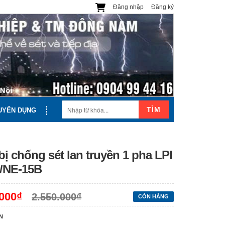
Đăng nhập
Đăng ký
TÌM
UYỂN DỤNG
bị chống sét lan truyền 1 pha LPI
/NE-15B
.000₫
2.550.000₫
CÒN HÀNG
N