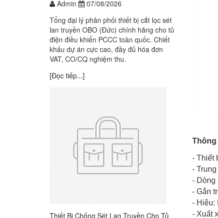
Admin
07/08/2026
Tổng đại lý phân phối thiết bị cắt lọc sét
lan truyền OBO (Đức) chính hãng cho tủ
điện điều khiển PCCC toàn quốc. Chiết
khấu dự án cực cao, đầy đủ hóa đơn
VAT, CO/CQ nghiệm thu.
[Đọc tiếp...]
Thiết
Thông 
- Thiết
- Trung 
- Dòng 
- Gắn t
- Hiệu:
- Xuất 
Thiết Bị Chống Sét Lan Truyền Cho Tủ