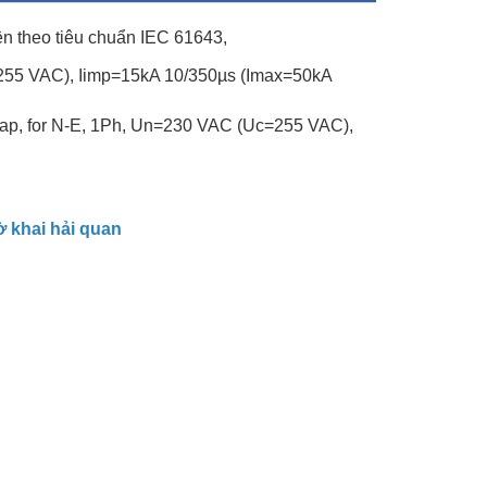
ện theo tiêu chuẩn IEC 61643,
255 VAC), Iimp=15kA 10/350µs (Imax=50kA
Gap, for N-E, 1Ph, Un=230 VAC (Uc=255 VAC),
tờ khai hải quan