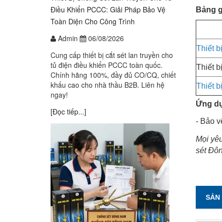
Điều Khiển PCCC: Giải Pháp Bảo Vệ
Bảng gi
Toàn Diện Cho Công Trình
Admin
06/08/2026
Thiết 
Cung cấp thiết bị cắt sét lan truyền cho
tủ điện điều khiển PCCC toàn quốc.
Thiết b
Chính hãng 100%, đầy đủ CO/CQ, chiết
khấu cao cho nhà thầu B2B. Liên hệ
Thiết 
ngay!
Ứng dụ
[Đọc tiếp...]
- Bảo v
Mọi yêu
sét Đôn
SẢN