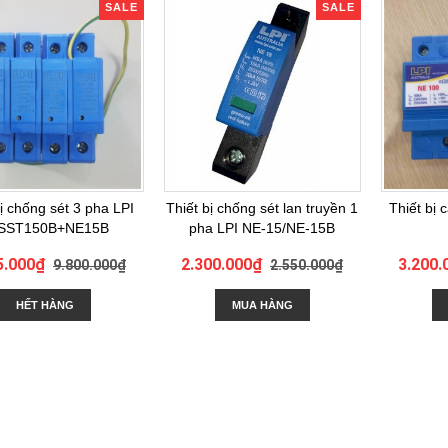
SALE
SALE
bị chống sét 3 pha LPI
Thiết bị chống sét lan truyền 1
Thiết bị 
SST150B+NE15B
pha LPI NE-15/NE-15B
5.000₫
2.300.000₫
3.200
9.800.000₫
2.550.000₫
HẾT HÀNG
MUA HÀNG