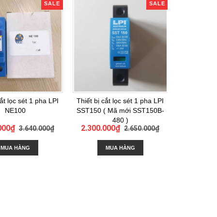
SALE
SALE
cắt lọc sét 1 pha LPI
Thiết bị cắt lọc sét 1 pha LPI
Thiết bị cắt
NE100
SST150 ( Mã mới SST150B-
LPI DL
480 )
.000₫
2.300.000₫
6.550.0
3.640.000₫
2.650.000₫
MUA HÀNG
MUA HÀNG
M