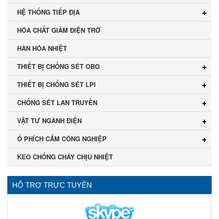
HỆ THỐNG TIẾP ĐỊA
HÓA CHẤT GIẢM ĐIỆN TRỞ
HÀN HÓA NHIỆT
THIẾT BỊ CHỐNG SÉT OBO
THIẾT BỊ CHỐNG SÉT LPI
CHỐNG SÉT LAN TRUYỀN
VẬT TƯ NGÀNH ĐIỆN
Ổ PHÍCH CẮM CÔNG NGHIỆP
KEO CHỐNG CHÁY CHỊU NHIỆT
HỖ TRỢ TRỰC TUYẾN