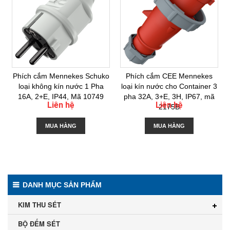
Phích cắm Mennekes Schuko
Phích cắm CEE Mennekes
loại không kín nước 1 Pha
loại kín nước cho Container 3
16A, 2+E, IP44, Mã 10749
pha 32A, 3+E, 3H, IP67, mã
Liên hệ
Liên hệ
2175B
MUA HÀNG
MUA HÀNG
DANH MỤC SẢN PHẨM
KIM THU SÉT
BỘ ĐẾM SÉT