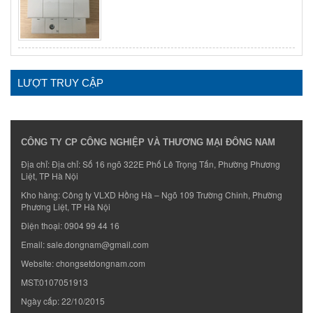
LƯỢT TRUY CẬP
CÔNG TY CP CÔNG NGHIỆP VÀ THƯƠNG MẠI ĐÔNG NAM
Địa chỉ: Địa chỉ: Số 16 ngõ 322E Phố Lê Trọng Tấn, Phường Phương
Liệt, TP Hà Nội
Kho hàng: Công ty VLXD Hồng Hà – Ngõ 109 Trường Chinh, Phường
Phương Liệt, TP Hà Nội
Điện thoại:
0904 99 44 16
Email:
sale.dongnam@gmail.com
Website:
chongsetdongnam.com
MST:0107051913
Ngày cấp: 22/10/2015