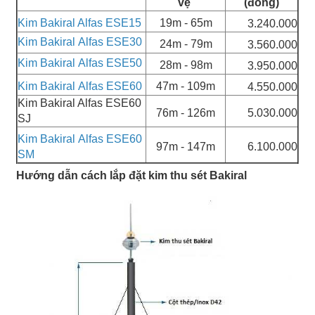
vệ
(đồng)
Kim Bakiral Alfas ESE15
19m - 65m
3.240.000
Kim Bakiral Alfas ESE30
24m - 79m
3.560.000
Kim Bakiral Alfas ESE50
28m - 98m
3.950.000
Kim Bakiral Alfas ESE60
47m - 109m
4.550.000
Kim Bakiral Alfas ESE60
76m - 126m
5.030.000
SJ
Kim Bakiral Alfas ESE60
97m - 147m
6.100.000
SM
Hướng dẫn cách lắp đặt kim thu sét Bakiral