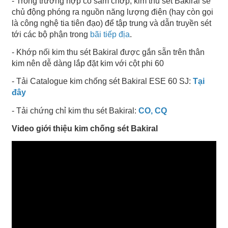
- Trong trường hợp có sấm chớp, kim thu sét Bakiral sẽ
chủ động phóng ra nguồn năng lượng điện (hay còn gọi
là công nghệ tia tiên đạo) để tập trung và dẫn truyền sét
tới các bộ phận trong
bãi tiếp địa
.
- Khớp nối kim thu sét Bakiral được gắn sẵn trên thân
kim nên dễ dàng lắp đặt kim với cột phi 60
- Tải Catalogue kim chống sét Bakiral ESE 60 SJ:
Tại
đây
- Tải chứng chỉ kim thu sét Bakiral:
CO, CQ
Video giới thiệu kim chống sét Bakiral