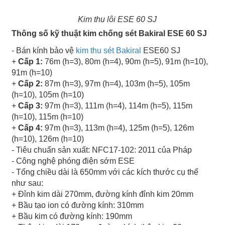
Kim thu lôi ESE 60 SJ
Thông số kỹ thuật kim chống sét Bakiral ESE 60 SJ
- Bán kính bảo vệ
kim thu sét Bakiral
ESE60 SJ
+
Cấp 1:
76m (h=3), 80m (h=4), 90m (h=5), 91m (h=10),
91m (h=10)
+
Cấp 2:
87m (h=3), 97m (h=4), 103m (h=5), 105m
(h=10), 105m (h=10)
+
Cấp 3:
97m (h=3), 111m (h=4), 114m (h=5), 115m
(h=10), 115m (h=10)
+
Cấp 4:
97m (h=3), 113m (h=4), 125m (h=5), 126m
(h=10), 126m (h=10)
- Tiêu chuẩn sản xuất: NFC17-102: 2011 của Pháp
- Công nghệ phóng điện sớm ESE
- Tổng chiều dài là 650mm với các kích thước cụ thể
như sau:
+ Đỉnh kim dài 270mm, đường kính đỉnh kim 20mm
+ Bầu tạo ion có đường kính: 310mm
+ Bầu kim có đường kính: 190mm