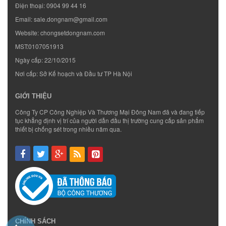
Điện thoại:
0904 99 44 16
Email:
sale.dongnam@gmail.com
Website:
chongsetdongnam.com
MST:0107051913
Ngày cấp: 22/10/2015
Nơi cấp: Sở Kế hoạch và Đầu tư TP Hà Nội
GIỚI THIỆU
Công Ty CP Công Nghiệp Và Thương Mại Đông Nam đã và đang tiếp
tục khẳng định vị trí của người dẫn đầu thị trường cung cấp sản phẩm
thiết bị chống sét trong nhiều năm qua.
CHÍNH SÁCH