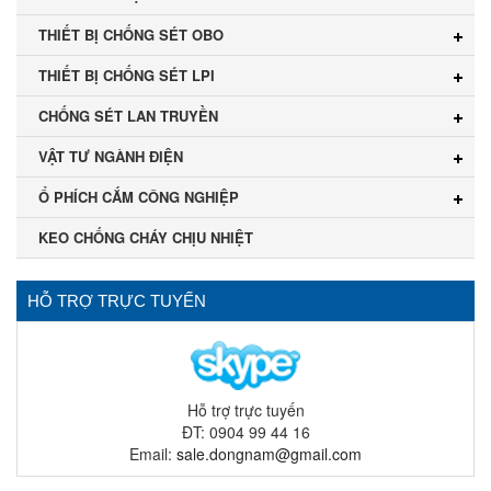
THIẾT BỊ CHỐNG SÉT OBO
THIẾT BỊ CHỐNG SÉT LPI
CHỐNG SÉT LAN TRUYỀN
VẬT TƯ NGÀNH ĐIỆN
Ổ PHÍCH CẮM CÔNG NGHIỆP
KEO CHỐNG CHÁY CHỊU NHIỆT
HỖ TRỢ TRỰC TUYẾN
Hỗ trợ trực tuyến
ĐT: 0904 99 44 16
Email:
sale.dongnam@gmail.com