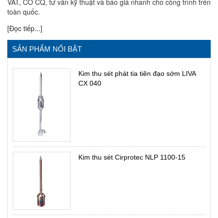
VAT, CO CQ, tư vấn kỹ thuật và báo giá nhanh cho công trình trên
toàn quốc.
[Đọc tiếp...]
SẢN PHẨM NỔI BẬT
Kim thu sét phát tia tiên đạo sớm LIVA
CX 040
Kim thu sét Cirprotec NLP 1100-15