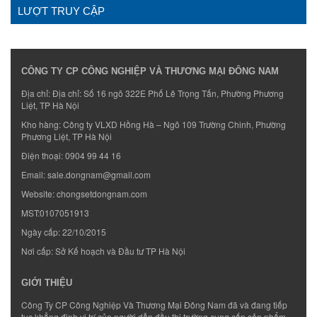
LƯỢT TRUY CẬP
CÔNG TY CP CÔNG NGHIỆP VÀ THƯƠNG MẠI ĐÔNG NAM
Địa chỉ: Địa chỉ: Số 16 ngõ 322E Phố Lê Trọng Tấn, Phường Phương
Liệt, TP Hà Nội
Kho hàng: Công ty VLXD Hồng Hà – Ngõ 109 Trường Chinh, Phường
Phương Liệt, TP Hà Nội
Điện thoại:
0904 99 44 16
Email:
sale.dongnam@gmail.com
Website:
chongsetdongnam.com
MST:0107051913
Ngày cấp: 22/10/2015
Nơi cấp: Sở Kế hoạch và Đầu tư TP Hà Nội
GIỚI THIỆU
Công Ty CP Công Nghiệp Và Thương Mại Đông Nam đã và đang tiếp
tục khẳng định vị trí của người dẫn đầu thị trường cung cấp sản phẩm