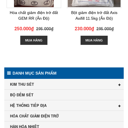
Hóa chất giảm điện trở đất
Bột giảm điện trở đất Axis
GEM RR (Ấn Độ)
Axifill 11.5kg (Ấn Độ)
250.000₫
230.000₫
295.000₫
295.000₫
MUA HÀNG
MUA HÀNG
DANH MỤC SẢN PHẨM
KIM THU SÉT
BỘ ĐẾM SÉT
HỆ THỐNG TIẾP ĐỊA
HÓA CHẤT GIẢM ĐIỆN TRỞ
HÀN HÓA NHIỆT