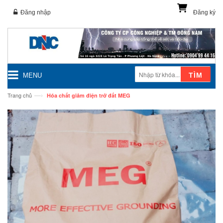
Đăng nhập
Đăng ký
TÌM
MENU
—›
Trang chủ
Hóa chất giảm điện trở đất MEG