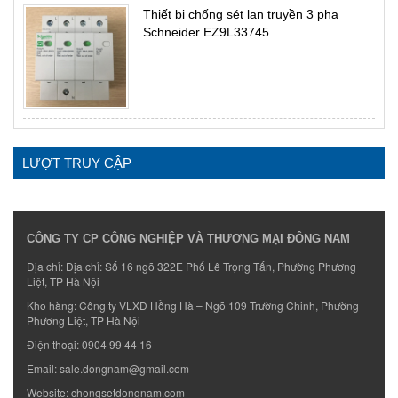
Thiết bị chống sét lan truyền 3 pha
Schneider EZ9L33745
LƯỢT TRUY CẬP
CÔNG TY CP CÔNG NGHIỆP VÀ THƯƠNG MẠI ĐÔNG NAM
Địa chỉ: Địa chỉ: Số 16 ngõ 322E Phố Lê Trọng Tấn, Phường Phương
Liệt, TP Hà Nội
Kho hàng: Công ty VLXD Hồng Hà – Ngõ 109 Trường Chinh, Phường
Phương Liệt, TP Hà Nội
Điện thoại:
0904 99 44 16
Email:
sale.dongnam@gmail.com
Website:
chongsetdongnam.com