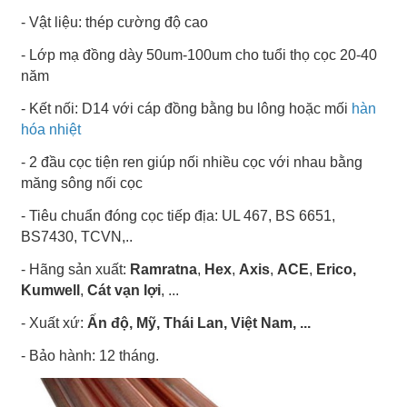
- Vật liệu: thép cường độ cao
- Lớp mạ đồng dày 50um-100um cho tuổi thọ cọc 20-40
năm
- Kết nối: D14 với cáp đồng bằng bu lông hoặc mối
hàn
hóa nhiệt
- 2 đầu cọc tiện ren giúp nối nhiều cọc với nhau bằng
măng sông nối cọc
- Tiêu chuẩn đóng cọc tiếp địa: UL 467, BS 6651,
BS7430, TCVN,..
- Hãng sản xuất:
Ramratna
,
Hex
,
Axis
,
ACE
,
Erico,
Kumwell
,
Cát vạn lợi
, ...
- Xuất xứ:
Ấn độ, Mỹ, Thái Lan, Việt Nam, ...
- Bảo hành: 12 tháng.