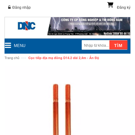
Đăng nhập
Đăng ký
TÌM
MENU
—›
Trang chủ
Cọc tiếp địa mạ đồng D14.2 dài 2,4m - Ấn Độ