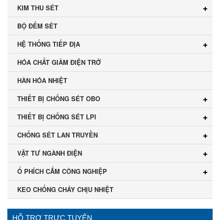
KIM THU SÉT
BỘ ĐẾM SÉT
HỆ THỐNG TIẾP ĐỊA
HÓA CHẤT GIẢM ĐIỆN TRỞ
HÀN HÓA NHIỆT
THIẾT BỊ CHỐNG SÉT OBO
THIẾT BỊ CHỐNG SÉT LPI
CHỐNG SÉT LAN TRUYỀN
VẬT TƯ NGÀNH ĐIỆN
Ổ PHÍCH CẮM CÔNG NGHIỆP
KEO CHỐNG CHÁY CHỊU NHIỆT
HỖ TRỢ TRỰC TUYẾN