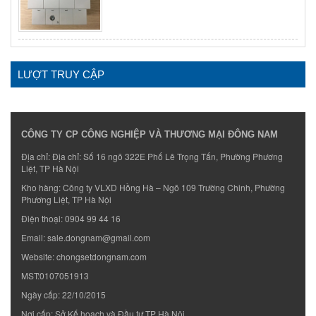
LƯỢT TRUY CẬP
CÔNG TY CP CÔNG NGHIỆP VÀ THƯƠNG MẠI ĐÔNG NAM
Địa chỉ: Địa chỉ: Số 16 ngõ 322E Phố Lê Trọng Tấn, Phường Phương
Liệt, TP Hà Nội
Kho hàng: Công ty VLXD Hồng Hà – Ngõ 109 Trường Chinh, Phường
Phương Liệt, TP Hà Nội
Điện thoại:
0904 99 44 16
Email:
sale.dongnam@gmail.com
Website:
chongsetdongnam.com
MST:0107051913
Ngày cấp: 22/10/2015
Nơi cấp: Sở Kế hoạch và Đầu tư TP Hà Nội