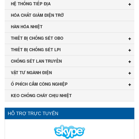
HỆ THỐNG TIẾP ĐỊA
HÓA CHẤT GIẢM ĐIỆN TRỞ
HÀN HÓA NHIỆT
THIẾT BỊ CHỐNG SÉT OBO
THIẾT BỊ CHỐNG SÉT LPI
CHỐNG SÉT LAN TRUYỀN
VẬT TƯ NGÀNH ĐIỆN
Ổ PHÍCH CẮM CÔNG NGHIỆP
KEO CHỐNG CHÁY CHỊU NHIỆT
HỖ TRỢ TRỰC TUYẾN