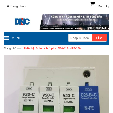
Đăng nhập
Đăng ký
TÌM
MENU
—›
Trang chủ
Thiết bị cắt lọc sét 4 pha: V20-C 3+NPE-280