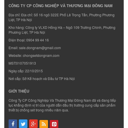
CÔNG TY CP CÔNG NGHIỆP VÀ THƯƠNG MẠI ĐÔNG NAM
Địa chỉ: Địa chỉ: Số 16 ngõ 322E Phố Lê Trọng Tấn, Phường Phương
Liệt, TP Hà Nội
Kho hàng: Công ty VLXD Hồng Hà – Ngõ 109 Trường Chinh, Phường
Phương Liệt, TP Hà Nội
Điện thoại:
0904 99 44 16
Email:
sale.dongnam@gmail.com
Website:
chongsetdongnam.com
MST:0107051913
Ngày cấp: 22/10/2015
Nơi cấp: Sở Kế hoạch và Đầu tư TP Hà Nội
GIỚI THIỆU
Công Ty CP Công Nghiệp Và Thương Mại Đông Nam đã và đang tiếp
tục khẳng định vị trí của người dẫn đầu thị trường cung cấp sản phẩm
thiết bị chống sét trong nhiều năm qua.