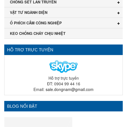
CHỐNG SÉT LAN TRUYỀN
VẬT TƯ NGÀNH ĐIỆN
Ổ PHÍCH CẮM CÔNG NGHIỆP
KEO CHỐNG CHÁY CHỊU NHIỆT
HỖ TRỢ TRỰC TUYẾN
Hỗ trợ trực tuyến
ĐT: 0904 99 44 16
Email:
sale.dongnam@gmail.com
BLOG NỔI BẬT