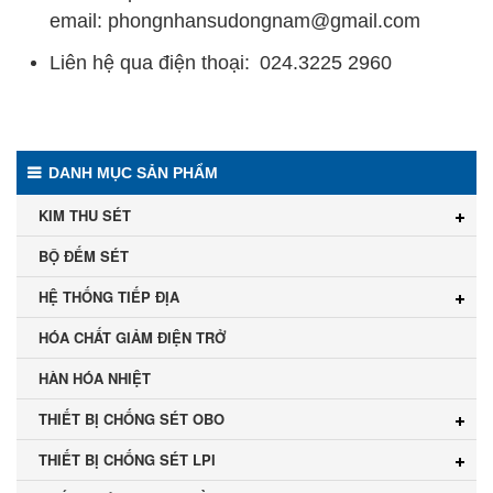
email:
phongnhansudongnam@gmail.com
Liên hệ qua điện thoại:
024.3225 2960
DANH MỤC SẢN PHẨM
KIM THU SÉT
BỘ ĐẾM SÉT
HỆ THỐNG TIẾP ĐỊA
HÓA CHẤT GIẢM ĐIỆN TRỞ
HÀN HÓA NHIỆT
THIẾT BỊ CHỐNG SÉT OBO
THIẾT BỊ CHỐNG SÉT LPI