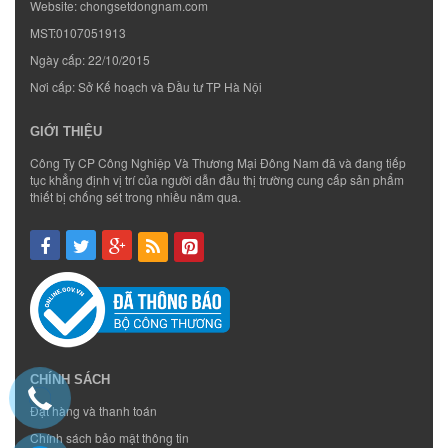
Website:
chongsetdongnam.com
MST:0107051913
Ngày cấp: 22/10/2015
Nơi cấp: Sở Kế hoạch và Đầu tư TP Hà Nội
GIỚI THIỆU
Công Ty CP Công Nghiệp Và Thương Mại Đông Nam đã và đang tiếp
tục khẳng định vị trí của người dẫn đầu thị trường cung cấp sản phẩm
thiết bị chống sét trong nhiều năm qua.
CHÍNH SÁCH
Đặt hàng và thanh toán
Chính sách bảo mật thông tin