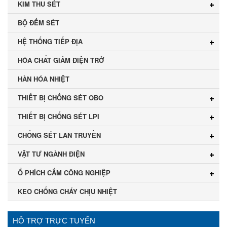
KIM THU SÉT
BỘ ĐẾM SÉT
HỆ THỐNG TIẾP ĐỊA
HÓA CHẤT GIẢM ĐIỆN TRỞ
HÀN HÓA NHIỆT
THIẾT BỊ CHỐNG SÉT OBO
THIẾT BỊ CHỐNG SÉT LPI
CHỐNG SÉT LAN TRUYỀN
VẬT TƯ NGÀNH ĐIỆN
Ổ PHÍCH CẮM CÔNG NGHIỆP
KEO CHỐNG CHÁY CHỊU NHIỆT
HỖ TRỢ TRỰC TUYẾN