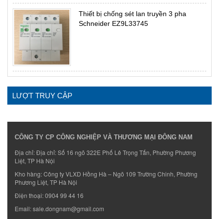
Thiết bị chống sét lan truyền 3 pha
Schneider EZ9L33745
LƯỢT TRUY CẬP
CÔNG TY CP CÔNG NGHIỆP VÀ THƯƠNG MẠI ĐÔNG NAM
Địa chỉ: Địa chỉ: Số 16 ngõ 322E Phố Lê Trọng Tấn, Phường Phương
Liệt, TP Hà Nội
Kho hàng: Công ty VLXD Hồng Hà – Ngõ 109 Trường Chinh, Phường
Phương Liệt, TP Hà Nội
Điện thoại:
0904 99 44 16
Email:
sale.dongnam@gmail.com