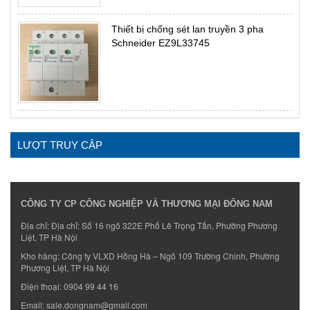
Thiết bị chống sét lan truyền 3 pha
Schneider EZ9L33745
LƯỢT TRUY CẬP
CÔNG TY CP CÔNG NGHIỆP VÀ THƯƠNG MẠI ĐÔNG NAM
Địa chỉ: Địa chỉ: Số 16 ngõ 322E Phố Lê Trọng Tấn, Phường Phương
Liệt, TP Hà Nội
Kho hàng: Công ty VLXD Hồng Hà – Ngõ 109 Trường Chinh, Phường
Phương Liệt, TP Hà Nội
Điện thoại:
0904 99 44 16
Email:
sale.dongnam@gmail.com