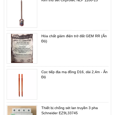
Kim thu sét Cirprotec NLP 1100-15
Hóa chất giảm điện trở đất GEM RR (Ấn
Độ)
Cọc tiếp địa mạ đồng D16, dài 2,4m - Ấn
Độ
Thiết bị chống sét lan truyền 3 pha
Schneider EZ9L33745