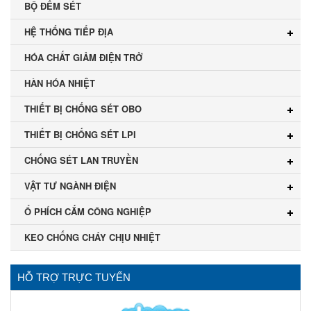
BỘ ĐẾM SÉT
HỆ THỐNG TIẾP ĐỊA
HÓA CHẤT GIẢM ĐIỆN TRỞ
HÀN HÓA NHIỆT
THIẾT BỊ CHỐNG SÉT OBO
THIẾT BỊ CHỐNG SÉT LPI
CHỐNG SÉT LAN TRUYỀN
VẬT TƯ NGÀNH ĐIỆN
Ổ PHÍCH CẮM CÔNG NGHIỆP
KEO CHỐNG CHÁY CHỊU NHIỆT
HỖ TRỢ TRỰC TUYẾN