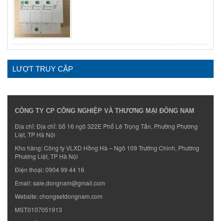
LƯỢT TRUY CẬP
CÔNG TY CP CÔNG NGHIỆP VÀ THƯƠNG MẠI ĐÔNG NAM
Địa chỉ: Địa chỉ: Số 16 ngõ 322E Phố Lê Trọng Tấn, Phường Phương
Liệt, TP Hà Nội
Kho hàng: Công ty VLXD Hồng Hà – Ngõ 109 Trường Chinh, Phường
Phương Liệt, TP Hà Nội
Điện thoại:
0904 99 44 16
Email:
sale.dongnam@gmail.com
Website:
chongsetdongnam.com
MST:0107051913