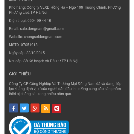
Kho hàng: Công ty VLXD Hồng Hà – Ngõ 109 Trường Chinh, Phường
Phương Liệt, TP Hà Nội
Điện thoại:
0904 99 44 16
Email:
sale.dongnam@gmail.com
Website:
chongsetdongnam.com
MST:0107051913
Ngày cấp: 22/10/2015
Nơi cấp: Sở Kế hoạch và Đầu tư TP Hà Nội
GIỚI THIỆU
Công Ty CP Công Nghiệp Và Thương Mại Đông Nam đã và đang tiếp
tục khẳng định vị trí của người dẫn đầu thị trường cung cấp sản phẩm
thiết bị chống sét trong nhiều năm qua.