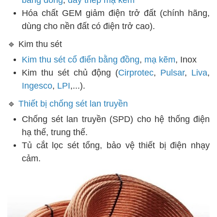
băng đồng
,
dây thép mạ kẽm
Hóa chất GEM giảm điện trở đất (chính hãng,
dùng cho nền đất có điện trở cao).
🔹 Kim thu sét
Kim thu sét cổ điển bằng đồng
,
mạ kẽm
, Inox
Kim thu sét chủ động (
Cirprotec
,
Pulsar
,
Liva
,
Ingesco
,
LPI
,...).
🔹
Thiết bị chống sét lan truyền
Chống sét lan truyền (SPD) cho hệ thống điện
hạ thế, trung thế.
Tủ cắt lọc sét tổng, bảo vệ thiết bị điện nhạy
cảm.