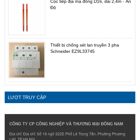
Cọc tiếp địa mạ đồng D16, dài 2,4m - Ấn
Độ
Thiết bị chống sét lan truyền 3 pha
Schneider EZ9L33745
LƯỢT TRUY CẬP
CÔNG TY CP CÔNG NGHIỆP VÀ THƯƠNG MẠI ĐÔNG NAM
Địa chỉ: Địa chỉ: Số 16 ngõ 322E Phố Lê Trọng Tấn, Phường Phương
Liệt, TP Hà Nội