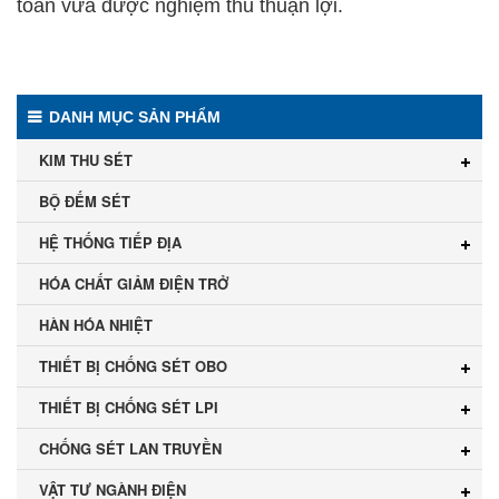
toàn vừa được nghiệm thu thuận lợi.
DANH MỤC SẢN PHẨM
KIM THU SÉT
BỘ ĐẾM SÉT
HỆ THỐNG TIẾP ĐỊA
HÓA CHẤT GIẢM ĐIỆN TRỞ
HÀN HÓA NHIỆT
THIẾT BỊ CHỐNG SÉT OBO
THIẾT BỊ CHỐNG SÉT LPI
CHỐNG SÉT LAN TRUYỀN
VẬT TƯ NGÀNH ĐIỆN