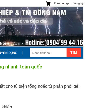
Đăng nhập
Đăng ký
TÌM
UYỂN DỤNG
hàng nhanh toàn quốc
đặt cho tủ điện tổng hoặc tủ phân phối để:
 khiển.