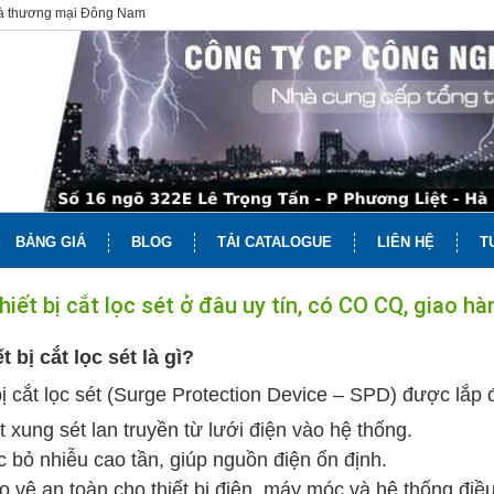
và thương mại Đông Nam
BẢNG GIÁ
BLOG
TẢI CATALOGUE
LIÊN HỆ
T
hiết bị cắt lọc sét ở đâu uy tín, có CO CQ, giao 
t bị cắt lọc sét là gì?
bị cắt lọc sét (Surge Protection Device – SPD) được lắp 
t xung sét lan truyền từ lưới điện vào hệ thống.
c bỏ nhiễu cao tần, giúp nguồn điện ổn định.
o vệ an toàn cho thiết bị điện, máy móc và hệ thống điều