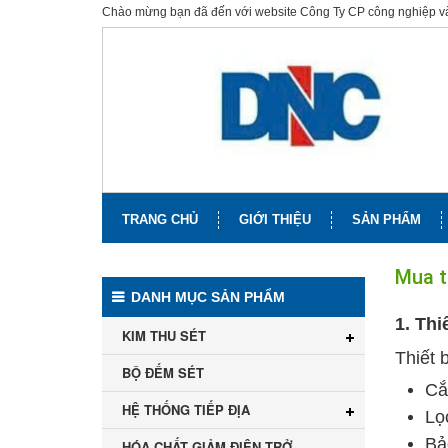
Chào mừng bạn đã đến với website Công Ty CP công nghiệp 
TRANG CHỦ
GIỚI THIỆU
SẢN PHẨM
Mua t
DANH MỤC SẢN PHẨM
1. Thiế
KIM THU SÉT
Thiết 
BỘ ĐẾM SÉT
Cắ
HỆ THỐNG TIẾP ĐỊA
Lọ
Bả
HÓA CHẤT GIẢM ĐIỆN TRỞ