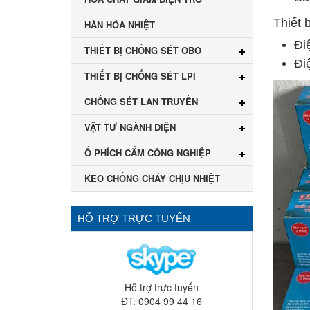
Thiết 
HÀN HÓA NHIỆT
Đi
THIẾT BỊ CHỐNG SÉT OBO
Đi
THIẾT BỊ CHỐNG SÉT LPI
CHỐNG SÉT LAN TRUYỀN
VẬT TƯ NGÀNH ĐIỆN
Ổ PHÍCH CẮM CÔNG NGHIỆP
KEO CHỐNG CHÁY CHỊU NHIỆT
HỖ TRỢ TRỰC TUYẾN
Hỗ trợ trực tuyến
ĐT: 0904 99 44 16