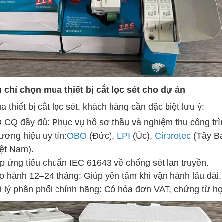
u chí chọn mua thiết bị cắt lọc sét cho dự án
a thiết bị cắt lọc sét, khách hàng cần đặc biệt lưu ý:
 CQ đầy đủ: Phục vụ hồ sơ thầu và nghiệm thu công trì
ương hiệu uy tín:
OBO
(Đức),
LPI
(Úc),
Cirprotec
(Tây Ba
iệt Nam).
p ứng tiêu chuẩn IEC 61643 về chống sét lan truyền.
o hành 12–24 tháng: Giúp yên tâm khi vận hành lâu dài.
i lý phân phối chính hãng: Có hóa đơn VAT, chứng từ hợ