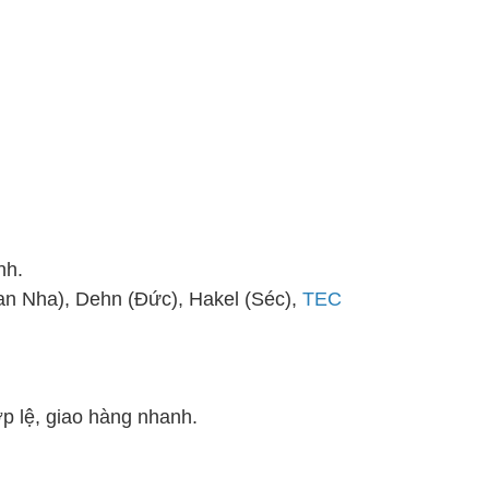
nh.
n Nha), Dehn (Đức), Hakel (Séc),
TEC
p lệ, giao hàng nhanh.