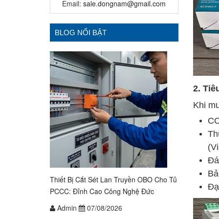
Email:
sale.dongnam@gmail.com
BLOG NỔI BẬT
2. Tiê
Khi mu
CO
Th
(V
Đá
Bả
Thiết Bị Cắt Sét Lan Truyền OBO Cho Tủ
Đạ
PCCC: Đỉnh Cao Công Nghệ Đức
Admin
07/08/2026