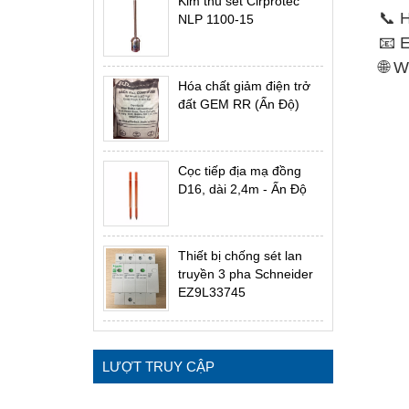
Kim thu sét Cirprotec
📞 Ho
NLP 1100-15
📧 E
🌐 We
Hóa chất giảm điện trở
đất GEM RR (Ấn Độ)
Cọc tiếp địa mạ đồng
D16, dài 2,4m - Ấn Độ
Thiết bị chống sét lan
truyền 3 pha Schneider
EZ9L33745
LƯỢT TRUY CẬP