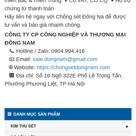
miền Bắc & miền Trung ✔Có VAT, CO CQ ✔Hỗ trợ
chứng từ thanh toán
Hãy liên hệ ngay với Chống sét Đông Na để được
tư vấn và báo giá nhanh chóng.
CÔNG TY CP CÔNG NGHIỆP VÀ THƯƠNG MẠI
ĐÔNG NAM
📞 Hotline / Zalo: 0904.994.416
📧 Email:
sale.dongnam@gmail.com
🌐 Website:
https://chongsetdongnam.com
🏢 Địa chỉ: Số 16 Ngõ 322E Phố Lê Trọng Tấn,
Phường Phương Liệt, TP Hà Nội
DANH MỤC SẢN PHẨM
KIM THU SÉT