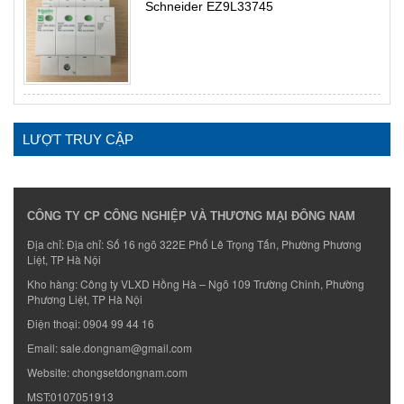
Schneider EZ9L33745
LƯỢT TRUY CẬP
CÔNG TY CP CÔNG NGHIỆP VÀ THƯƠNG MẠI ĐÔNG NAM
Địa chỉ: Địa chỉ: Số 16 ngõ 322E Phố Lê Trọng Tấn, Phường Phương
Liệt, TP Hà Nội
Kho hàng: Công ty VLXD Hồng Hà – Ngõ 109 Trường Chinh, Phường
Phương Liệt, TP Hà Nội
Điện thoại:
0904 99 44 16
Email:
sale.dongnam@gmail.com
Website:
chongsetdongnam.com
MST:0107051913