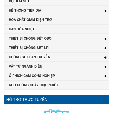
BỘ ĐẾM SÉT
HỆ THỐNG TIẾP ĐỊA
HÓA CHẤT GIẢM ĐIỆN TRỞ
HÀN HÓA NHIỆT
THIẾT BỊ CHỐNG SÉT OBO
THIẾT BỊ CHỐNG SÉT LPI
CHỐNG SÉT LAN TRUYỀN
VẬT TƯ NGÀNH ĐIỆN
Ổ PHÍCH CẮM CÔNG NGHIỆP
KEO CHỐNG CHÁY CHỊU NHIỆT
HỖ TRỢ TRỰC TUYẾN