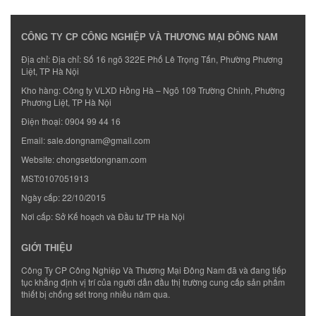
CÔNG TY CP CÔNG NGHIỆP VÀ THƯƠNG MẠI ĐÔNG NAM
Địa chỉ: Địa chỉ: Số 16 ngõ 322E Phố Lê Trọng Tấn, Phường Phương
Liệt, TP Hà Nội
Kho hàng: Công ty VLXD Hồng Hà – Ngõ 109 Trường Chinh, Phường
Phương Liệt, TP Hà Nội
Điện thoại:
0904 99 44 16
Email:
sale.dongnam@gmail.com
Website:
chongsetdongnam.com
MST:0107051913
Ngày cấp: 22/10/2015
Nơi cấp: Sở Kế hoạch và Đầu tư TP Hà Nội
GIỚI THIỆU
Công Ty CP Công Nghiệp Và Thương Mại Đông Nam đã và đang tiếp
tục khẳng định vị trí của người dẫn đầu thị trường cung cấp sản phẩm
thiết bị chống sét trong nhiều năm qua.