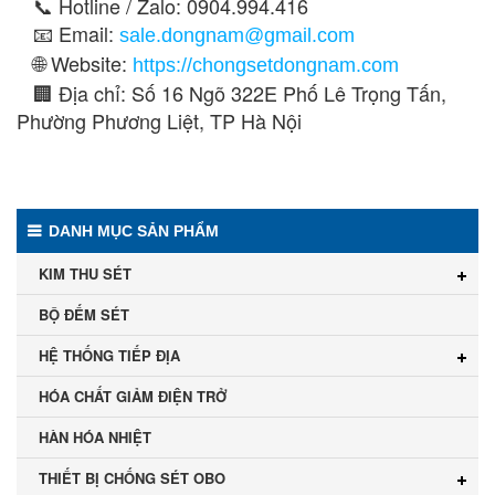
📞 Hotline / Zalo: 0904.994.416
📧 Email:
sale.dongnam@gmail.com
🌐 Website:
https://chongsetdongnam.com
🏢 Địa chỉ: Số 16 Ngõ 322E Phố Lê Trọng Tấn,
Phường Phương Liệt, TP Hà Nội
DANH MỤC SẢN PHẨM
KIM THU SÉT
BỘ ĐẾM SÉT
HỆ THỐNG TIẾP ĐỊA
HÓA CHẤT GIẢM ĐIỆN TRỞ
HÀN HÓA NHIỆT
THIẾT BỊ CHỐNG SÉT OBO