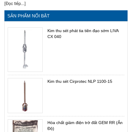
[Đọc tiếp...]
SẢN PHẨM NỔI BẬT
Kim thu sét phát tia tiên đạo sớm LIVA
CX 040
Kim thu sét Cirprotec NLP 1100-15
Hóa chất giảm điện trở đất GEM RR (Ấn
Độ)