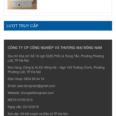
LƯỢT TRUY CẬP
CÔNG TY CP CÔNG NGHIỆP VÀ THƯƠNG MẠI ĐÔNG NAM
Địa chỉ: Địa chỉ: Số 16 ngõ 322E Phố Lê Trọng Tấn, Phường Phương
Liệt, TP Hà Nội
Kho hàng: Công ty VLXD Hồng Hà – Ngõ 109 Trường Chinh, Phường
Phương Liệt, TP Hà Nội
Điện thoại:
0904 99 44 16
Email:
sale.dongnam@gmail.com
Website:
chongsetdongnam.com
MST:0107051913
Ngày cấp: 22/10/2015
Nơi cấp: Sở Kế hoạch và Đầu tư TP Hà Nội