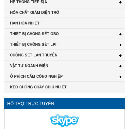
HỆ THỐNG TIẾP ĐỊA
HÓA CHẤT GIẢM ĐIỆN TRỞ
HÀN HÓA NHIỆT
THIẾT BỊ CHỐNG SÉT OBO
THIẾT BỊ CHỐNG SÉT LPI
CHỐNG SÉT LAN TRUYỀN
VẬT TƯ NGÀNH ĐIỆN
Ổ PHÍCH CẮM CÔNG NGHIỆP
KEO CHỐNG CHÁY CHỊU NHIỆT
HỖ TRỢ TRỰC TUYẾN