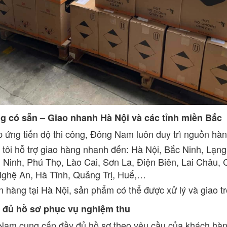
ng có sẵn – Giao nhanh Hà Nội và các tỉnh miền Bắc
 ứng tiến độ thi công, Đông Nam luôn duy trì nguồn hàn
tôi hỗ trợ giao hàng nhanh đến: Hà Nội, Bắc Ninh, Lạn
Ninh, Phú Thọ, Lào Cai, Sơn La, Điện Biên, Lai Châu,
ghệ An, Hà Tĩnh, Quảng Trị, Huế,…
n hàng tại Hà Nội, sản phẩm có thể được xử lý và giao tro
y đủ hồ sơ phục vụ nghiệm thu
am cung cấp đầy đủ hồ sơ theo yêu cầu của khách hàn