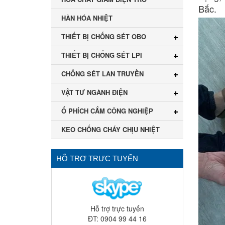
Bắc.
HÀN HÓA NHIỆT
THIẾT BỊ CHỐNG SÉT OBO
THIẾT BỊ CHỐNG SÉT LPI
CHỐNG SÉT LAN TRUYỀN
VẬT TƯ NGÀNH ĐIỆN
Ổ PHÍCH CẮM CÔNG NGHIỆP
KEO CHỐNG CHÁY CHỊU NHIỆT
HỖ TRỢ TRỰC TUYẾN
Hỗ trợ trực tuyến
ĐT: 0904 99 44 16