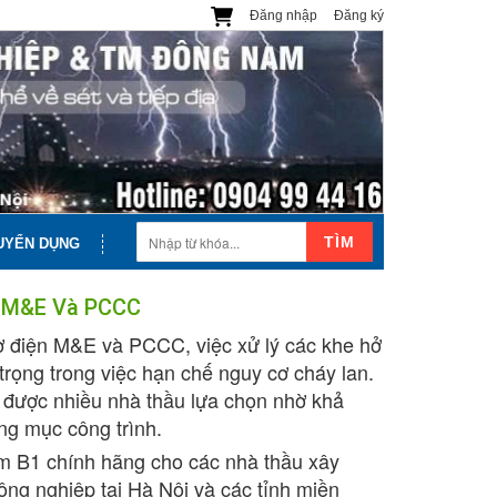
Đăng nhập
Đăng ký
TÌM
UYỂN DỤNG
, M&E Và PCCC
cơ điện M&E và PCCC, việc xử lý các khe hở
trọng trong việc hạn chế nguy cơ cháy lan.
u được nhiều nhà thầu lựa chọn nhờ khả
ng mục công trình.
 B1 chính hãng cho các nhà thầu xây
ng nghiệp tại Hà Nội và các tỉnh miền