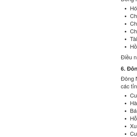
Hó
Ch
Ch
Ch
Tài
Hồ
Điều n
6. Đô
Đông N
các tỉ
Cu
Hà
Bá
Hỗ
Xu
Cu