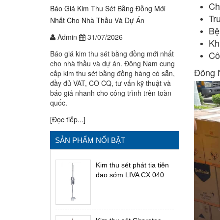
Ch
Báo Giá Kim Thu Sét Bằng Đồng Mới
Tr
Nhất Cho Nhà Thầu Và Dự Án
Bệ
Admin
31/07/2026
Kh
Báo giá kim thu sét bằng đồng mới nhất
Cô
cho nhà thầu và dự án. Đông Nam cung
Đông N
cấp kim thu sét bằng đồng hàng có sẵn,
đầy đủ VAT, CO CQ, tư vấn kỹ thuật và
báo giá nhanh cho công trình trên toàn
quốc.
[Đọc tiếp...]
SẢN PHẨM NỔI BẬT
Kim thu sét phát tia tiên
đạo sớm LIVA CX 040