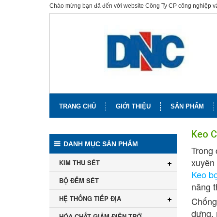
Chào mừng bạn đã đến với website Công Ty CP công nghiệp 
TRANG CHỦ
GIỚI THIỆU
SẢN PHẨM
Keo C
DANH MỤC SẢN PHẨM
Trong 
xuyên 
KIM THU SÉT
Keo bọ
BỘ ĐẾM SÉT
năng t
HỆ THỐNG TIẾP ĐỊA
Chống 
dựng, 
HÓA CHẤT GIẢM ĐIỆN TRỞ