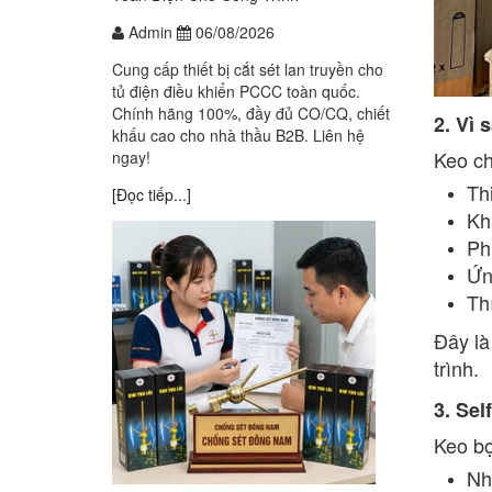
Admin
06/08/2026
Cung cấp thiết bị cắt sét lan truyền cho
tủ điện điều khiển PCCC toàn quốc.
Chính hãng 100%, đầy đủ CO/CQ, chiết
2. Vì 
khấu cao cho nhà thầu B2B. Liên hệ
Keo ch
ngay!
Th
[Đọc tiếp...]
Kh
Ph
Ứn
Th
Đây là
trình.
3. Sel
Keo bọ
Nh