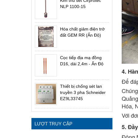
Kim thu sét Cirprotec
NLP 1100-15
Hóa chất giảm điện trở
đất GEM RR (Ấn Độ)
Cọc tiếp địa mạ đồng
D16, dài 2,4m - Ấn Độ
4. Hà
Để đáp
Thiết bị chống sét lan
Chúng 
truyền 3 pha Schneider
Quảng 
EZ9L33745
Hóa, N
Với đơ
LƯỢT TRUY CẬP
5. Đầ
Đông N