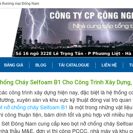
và thương mại Đông Nam
BẢNG GIÁ
BLOG
TẢI CATALOGUE
LIÊN HỆ
T
hống Cháy Selfoam B1 Cho Công Trình Xây Dựng
các công trình xây dựng hiện nay, đặc biệt là hệ thống 
tường, xuyên sàn và khu vực kỹ thuật đóng vai trò quan 
t nở chống cháy Selfoam B1
là một trong những vật liệ
hi công thuận tiện, bám dính tốt và phù hợp với nhiều hạ
Sét Đông Nam cung cấp keo bọt nở chống cháy Selfoam
nhà thầu M&E, đơn vị thi công PCCC, nhà máy và khu cô