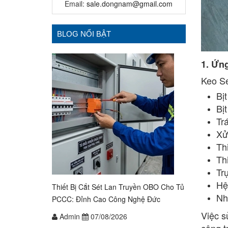
Email:
sale.dongnam@gmail.com
BLOG NỔI BẬT
1. Ứn
Keo Se
Bị
Bị
Tr
Xử
Th
Th
Tr
Hệ
Thiết Bị Cắt Sét Lan Truyền OBO Cho Tủ
Nh
PCCC: Đỉnh Cao Công Nghệ Đức
Việc s
Admin
07/08/2026