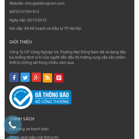
Website:
chongsetdongnam.com
MST:0107051913
Ngày cấp: 22/10/2015
Nơi cấp: Sở Kế hoạch và Đầu tư TP Hà Nội
GIỚI THIỆU
Công Ty CP Công Nghiệp Và Thương Mại Đông Nam đã và đang tiếp
tục khẳng định vị trí của người dẫn đầu thị trường cung cấp sản phẩm
thiết bị chống sét trong nhiều năm qua.
CHÍNH SÁCH
Đặt hàng và thanh toán
Chính sách bảo mật thông tin