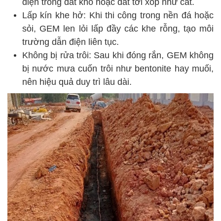
điện trong đất khô hoặc đất tơi xốp như cát.
Lấp kín khe hở: Khi thi công trong nền đá hoặc
sỏi, GEM len lỏi lấp đầy các khe rỗng, tạo môi
trường dẫn điện liên tục.
Không bị rửa trôi: Sau khi đóng rắn, GEM không
bị nước mưa cuốn trôi như bentonite hay muối,
nên hiệu quả duy trì lâu dài.