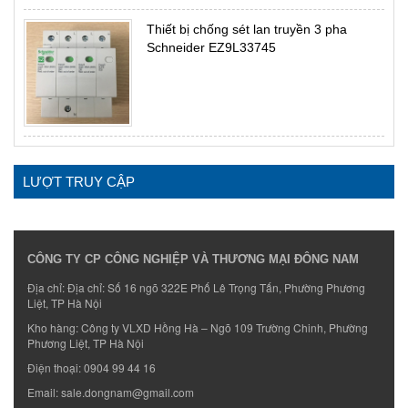
Thiết bị chống sét lan truyền 3 pha
Schneider EZ9L33745
LƯỢT TRUY CẬP
CÔNG TY CP CÔNG NGHIỆP VÀ THƯƠNG MẠI ĐÔNG NAM
Địa chỉ: Địa chỉ: Số 16 ngõ 322E Phố Lê Trọng Tấn, Phường Phương
Liệt, TP Hà Nội
Kho hàng: Công ty VLXD Hồng Hà – Ngõ 109 Trường Chinh, Phường
Phương Liệt, TP Hà Nội
Điện thoại:
0904 99 44 16
Email:
sale.dongnam@gmail.com