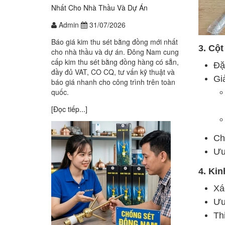
Nhất Cho Nhà Thầu Và Dự Án
Admin
31/07/2026
Báo giá kim thu sét bằng đồng mới nhất
3. Cột
cho nhà thầu và dự án. Đông Nam cung
cấp kim thu sét bằng đồng hàng có sẵn,
Đặ
đầy đủ VAT, CO CQ, tư vấn kỹ thuật và
Gi
báo giá nhanh cho công trình trên toàn
quốc.
[Đọc tiếp...]
Ch
Ưu
4. Ki
Xá
Ưu
Th