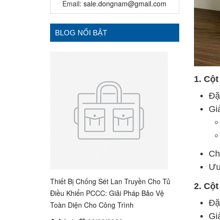
Email:
sale.dongnam@gmail.com
BLOG NỔI BẬT
1. Cột
Đặ
Gi
Chi
Ưu
Thiết Bị Chống Sét Lan Truyền Cho Tủ
2. Cột
Điều Khiển PCCC: Giải Pháp Bảo Vệ
Đặ
Toàn Diện Cho Công Trình
Gi