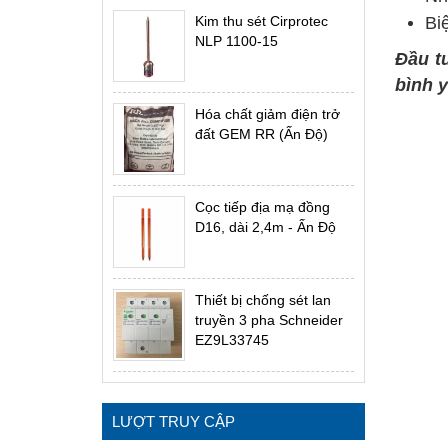
Kim thu sét Cirprotec
Bi
NLP 1100-15
Đầu t
bình y
Hóa chất giảm điện trở
đất GEM RR (Ấn Độ)
Cọc tiếp địa mạ đồng
D16, dài 2,4m - Ấn Độ
Thiết bị chống sét lan
truyền 3 pha Schneider
EZ9L33745
LƯỢT TRUY CẬP