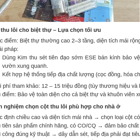
 thu lôi cho biệt thự – Lựa chọn tối ưu
c điểm: Biệt thự thường cao 2–3 tầng, diện tích mái rộng,
ải pháp:
Dùng Kim thu sét tiên đạo sớm ESE bán kính bảo vệ
vườn xung quanh.
Kết hợp hệ thống tiếp địa chất lượng (cọc đồng, hóa c
i phí tham khảo: 12 – 15 triệu đồng (tùy thương hiệu và 
 điểm: Bảo vệ toàn diện cho cả biệt thự và khuôn viên 
nh nghiệm chọn cột thu lôi phù hợp cho nhà ở
c định chiều cao và diện tích mái nhà → chọn loại cột c
 tiên sản phẩm chính hãng, có CO/CQ → đảm bảo chất l
i công đúng kỹ thuật → dây dẫn sét, tiếp địa phải đạt ti