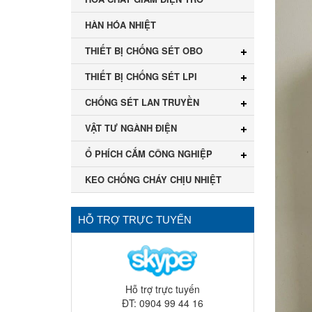
HÀN HÓA NHIỆT
THIẾT BỊ CHỐNG SÉT OBO
THIẾT BỊ CHỐNG SÉT LPI
CHỐNG SÉT LAN TRUYỀN
VẬT TƯ NGÀNH ĐIỆN
Ổ PHÍCH CẮM CÔNG NGHIỆP
KEO CHỐNG CHÁY CHỊU NHIỆT
HỖ TRỢ TRỰC TUYẾN
Hỗ trợ trực tuyến
ĐT: 0904 99 44 16