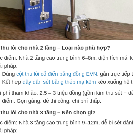
 thu lôi cho nhà 2 tầng – Loại nào phù hợp?
c điểm: Nhà 2 tầng cao trung bình 6–8m, diện tích mái 
ải pháp:
Dùng
cột thu lôi cổ điển bằng đồng EVN
, gắn trực tiếp 
Kết hợp
dây dẫn sét bằng thép mạ kẽm
kéo xuống hệ th
 phí tham khảo: 2.5 – 3 triệu đồng (gồm kim thu sét + dây
 điểm: Gọn gàng, dễ thi công, chi phí thấp.
 thu lôi cho nhà 3 tầng – Nên chọn gì?
c điểm: Nhà 3 tầng cao trung bình 9–12m, dễ bị sét đánh
ải pháp: