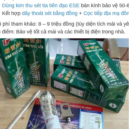
Dùng kim thu sét tia tiên đạo ESE
bán kính bảo vệ 50-6
Kết hợp
dây thoát sét bằng đồng
+
Cọc tiếp địa mạ đồ
i phí tham khảo: 8 – 9 triệu đồng (tùy diện tích mái và y
 điểm: Bảo vệ tốt cả mái và các thiết bị điện trong nhà.