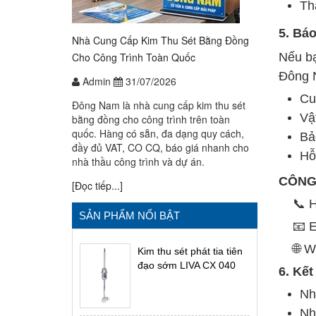
Th
5. Báo
Nhà Cung Cấp Kim Thu Sét Bằng Đồng
Cho Công Trình Toàn Quốc
Nếu bạ
Đông 
Admin
31/07/2026
Cu
Đông Nam là nhà cung cấp kim thu sét
Vậ
bằng đồng cho công trình trên toàn
quốc. Hàng có sẵn, đa dạng quy cách,
Bả
đầy đủ VAT, CO CQ, báo giá nhanh cho
Hỗ
nhà thầu công trình và dự án.
CÔNG
[Đọc tiếp...]
📞 Ho
SẢN PHẨM NỔI BẬT
📧 E
🌐 We
Kim thu sét phát tia tiên
đạo sớm LIVA CX 040
6. Kết
Nh
Nh