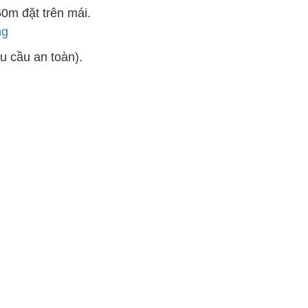
0m đặt trên mái.
ng
êu cầu an toàn).