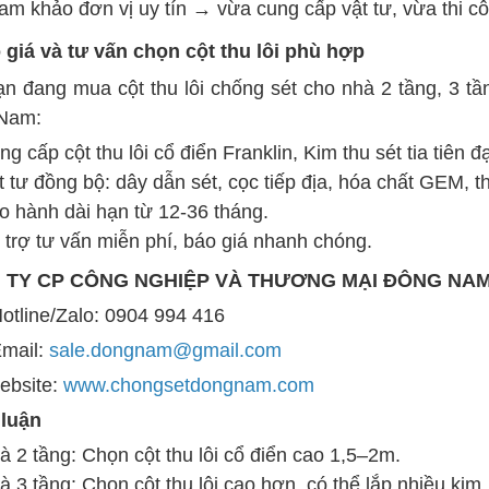
am khảo đơn vị uy tín → vừa cung cấp vật tư, vừa thi công
 giá và tư vấn chọn cột thu lôi phù hợp
n đang mua cột thu lôi chống sét cho nhà 2 tầng, 3 tần
Nam:
ng cấp cột thu lôi cổ điển Franklin, Kim thu sét tia tiên
t tư đồng bộ: dây dẫn sét, cọc tiếp địa, hóa chất GEM, t
o hành dài hạn từ 12-36 tháng.
 trợ tư vấn miễn phí, báo giá nhanh chóng.
 TY CP CÔNG NGHIỆP VÀ THƯƠNG MẠI ĐÔNG NA
tline/Zalo: 0904 994 416
mail:
sale.dongnam@gmail.com
bsite:
www.chongsetdongnam.com
 luận
à 2 tầng: Chọn cột thu lôi cổ điển cao 1,5–2m.
à 3 tầng: Chọn cột thu lôi cao hơn, có thể lắp nhiều kim.