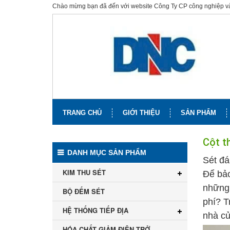
Chào mừng bạn đã đến với website Công Ty CP công nghiệp 
TRANG CHỦ
GIỚI THIỆU
SẢN PHẨM
Cột t
DANH MỤC SẢN PHẨM
Sét đá
KIM THU SÉT
Để bảo
những 
BỘ ĐẾM SÉT
phí? T
HỆ THỐNG TIẾP ĐỊA
nhà củ
HÓA CHẤT GIẢM ĐIỆN TRỞ