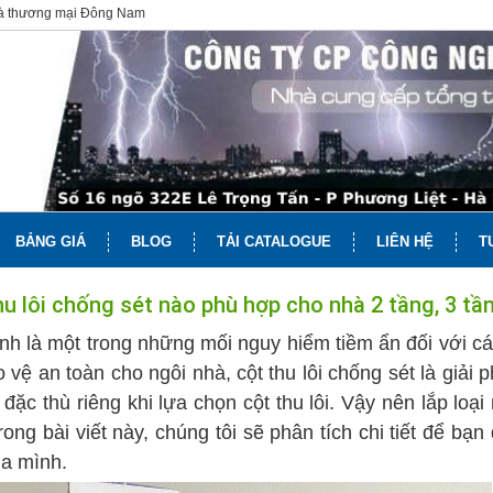
và thương mại Đông Nam
BẢNG GIÁ
BLOG
TẢI CATALOGUE
LIÊN HỆ
T
hu lôi chống sét nào phù hợp cho nhà 2 tầng, 3 tần
nh là một trong những mối nguy hiểm tiềm ẩn đối với cá
 vệ an toàn cho ngôi nhà, cột thu lôi chống sét là giải p
đặc thù riêng khi lựa chọn cột thu lôi. Vậy nên lắp loại
rong bài viết này, chúng tôi sẽ phân tích chi tiết để bạn
a mình.