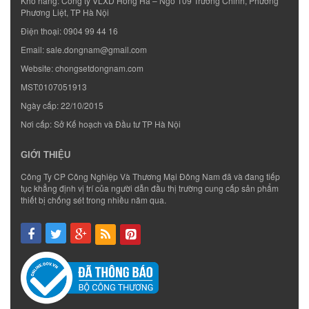
Kho hàng: Công ty VLXD Hồng Hà – Ngõ 109 Trường Chinh, Phường
Phương Liệt, TP Hà Nội
Điện thoại:
0904 99 44 16
Email:
sale.dongnam@gmail.com
Website:
chongsetdongnam.com
MST:0107051913
Ngày cấp: 22/10/2015
Nơi cấp: Sở Kế hoạch và Đầu tư TP Hà Nội
GIỚI THIỆU
Công Ty CP Công Nghiệp Và Thương Mại Đông Nam đã và đang tiếp
tục khẳng định vị trí của người dẫn đầu thị trường cung cấp sản phẩm
thiết bị chống sét trong nhiều năm qua.