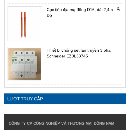
Cọc tiếp địa mạ đồng D16, dài 2,4m - Ấn
Độ
Thiết bị chống sét lan truyền 3 pha
Schneider EZ9L33745
LƯỢT TRUY CẬP
CÔNG TY CP CÔNG NGHIỆP VÀ THƯƠNG MẠI ĐÔNG NAM