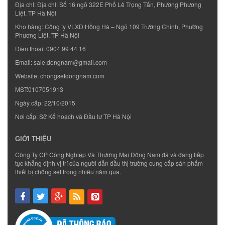
Địa chỉ: Địa chỉ: Số 16 ngõ 322E Phố Lê Trọng Tấn, Phường Phương
Liệt, TP Hà Nội
Kho hàng: Công ty VLXD Hồng Hà – Ngõ 109 Trường Chinh, Phường
Phương Liệt, TP Hà Nội
Điện thoại:
0904 99 44 16
Email:
sale.dongnam@gmail.com
Website:
chongsetdongnam.com
MST:0107051913
Ngày cấp: 22/10/2015
Nơi cấp: Sở Kế hoạch và Đầu tư TP Hà Nội
GIỚI THIỆU
Công Ty CP Công Nghiệp Và Thương Mại Đông Nam đã và đang tiếp
tục khẳng định vị trí của người dẫn đầu thị trường cung cấp sản phẩm
thiết bị chống sét trong nhiều năm qua.