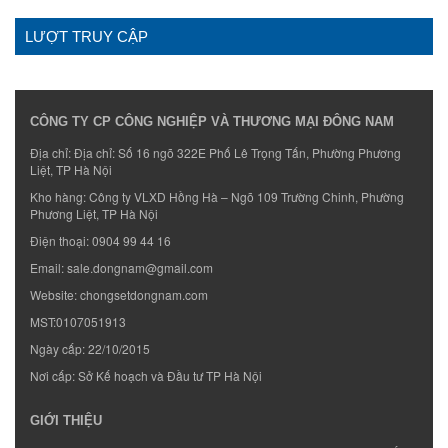
LƯỢT TRUY CẬP
CÔNG TY CP CÔNG NGHIỆP VÀ THƯƠNG MẠI ĐÔNG NAM
Địa chỉ: Địa chỉ: Số 16 ngõ 322E Phố Lê Trọng Tấn, Phường Phương
Liệt, TP Hà Nội
Kho hàng: Công ty VLXD Hồng Hà – Ngõ 109 Trường Chinh, Phường
Phương Liệt, TP Hà Nội
Điện thoại:
0904 99 44 16
Email:
sale.dongnam@gmail.com
Website:
chongsetdongnam.com
MST:0107051913
Ngày cấp: 22/10/2015
Nơi cấp: Sở Kế hoạch và Đầu tư TP Hà Nội
GIỚI THIỆU