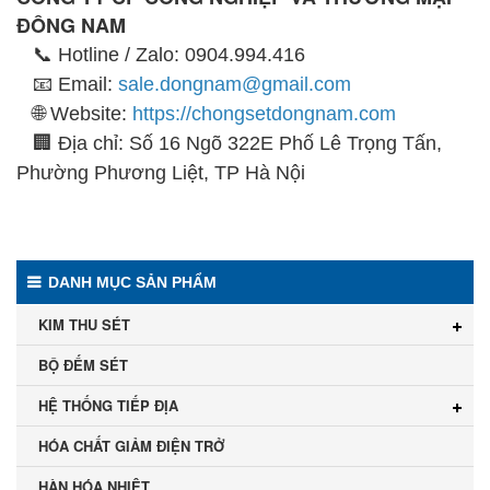
ĐÔNG NAM
📞 Hotline / Zalo: 0904.994.416
📧 Email:
sale.dongnam@gmail.com
🌐 Website:
https://chongsetdongnam.com
🏢 Địa chỉ: Số 16 Ngõ 322E Phố Lê Trọng Tấn,
Phường Phương Liệt, TP Hà Nội
DANH MỤC SẢN PHẨM
KIM THU SÉT
BỘ ĐẾM SÉT
HỆ THỐNG TIẾP ĐỊA
HÓA CHẤT GIẢM ĐIỆN TRỞ
HÀN HÓA NHIỆT