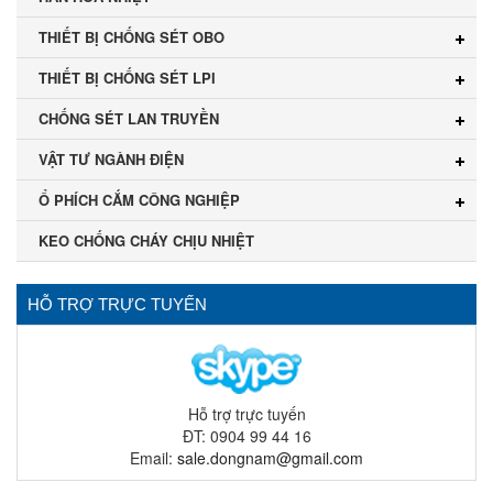
THIẾT BỊ CHỐNG SÉT OBO
THIẾT BỊ CHỐNG SÉT LPI
CHỐNG SÉT LAN TRUYỀN
VẬT TƯ NGÀNH ĐIỆN
Ổ PHÍCH CẮM CÔNG NGHIỆP
KEO CHỐNG CHÁY CHỊU NHIỆT
HỖ TRỢ TRỰC TUYẾN
Hỗ trợ trực tuyến
ĐT: 0904 99 44 16
Email:
sale.dongnam@gmail.com