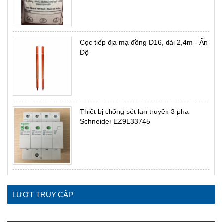
Cọc tiếp địa mạ đồng D16, dài 2,4m - Ấn
Độ
Thiết bị chống sét lan truyền 3 pha
Schneider EZ9L33745
LƯỢT TRUY CẬP