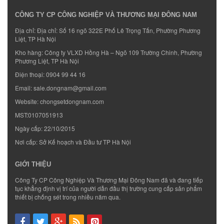
CÔNG TY CP CÔNG NGHIỆP VÀ THƯƠNG MẠI ĐÔNG NAM
Địa chỉ: Địa chỉ: Số 16 ngõ 322E Phố Lê Trọng Tấn, Phường Phương
Liệt, TP Hà Nội
Kho hàng: Công ty VLXD Hồng Hà – Ngõ 109 Trường Chinh, Phường
Phương Liệt, TP Hà Nội
Điện thoại:
0904 99 44 16
Email:
sale.dongnam@gmail.com
Website:
chongsetdongnam.com
MST:0107051913
Ngày cấp: 22/10/2015
Nơi cấp: Sở Kế hoạch và Đầu tư TP Hà Nội
GIỚI THIỆU
Công Ty CP Công Nghiệp Và Thương Mại Đông Nam đã và đang tiếp
tục khẳng định vị trí của người dẫn đầu thị trường cung cấp sản phẩm
thiết bị chống sét trong nhiều năm qua.