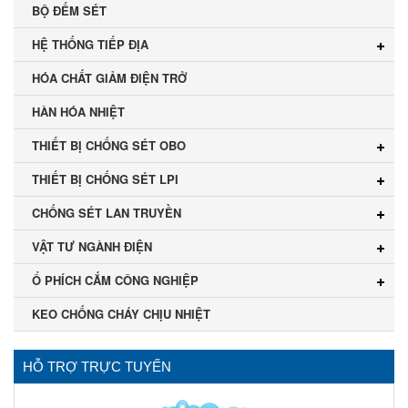
BỘ ĐẾM SÉT
HỆ THỐNG TIẾP ĐỊA
HÓA CHẤT GIẢM ĐIỆN TRỞ
HÀN HÓA NHIỆT
THIẾT BỊ CHỐNG SÉT OBO
THIẾT BỊ CHỐNG SÉT LPI
CHỐNG SÉT LAN TRUYỀN
VẬT TƯ NGÀNH ĐIỆN
Ổ PHÍCH CẮM CÔNG NGHIỆP
KEO CHỐNG CHÁY CHỊU NHIỆT
HỖ TRỢ TRỰC TUYẾN