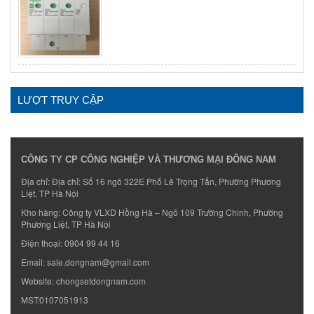
LƯỢT TRUY CẬP
CÔNG TY CP CÔNG NGHIỆP VÀ THƯƠNG MẠI ĐÔNG NAM
Địa chỉ: Địa chỉ: Số 16 ngõ 322E Phố Lê Trọng Tấn, Phường Phương
Liệt, TP Hà Nội
Kho hàng: Công ty VLXD Hồng Hà – Ngõ 109 Trường Chinh, Phường
Phương Liệt, TP Hà Nội
Điện thoại:
0904 99 44 16
Email:
sale.dongnam@gmail.com
Website:
chongsetdongnam.com
MST:0107051913