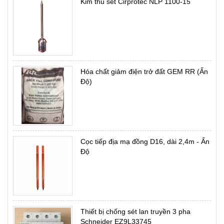
Kim thu sét Cirprotec NLP 1100-15
Hóa chất giảm điện trở đất GEM RR (Ấn
Độ)
Cọc tiếp địa mạ đồng D16, dài 2,4m - Ấn
Độ
Thiết bị chống sét lan truyền 3 pha
Schneider EZ9L33745