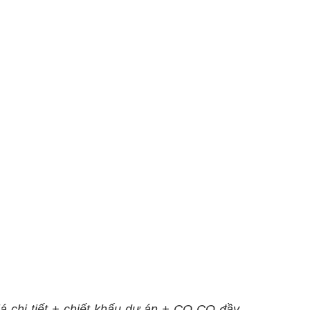
á chi tiết + chiết khấu dự án + CO CQ đầy