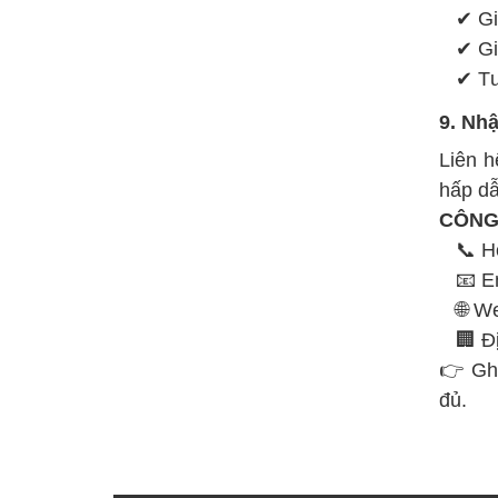
✔ Giá 
✔ Gia
✔ Tư 
9. Nhậ
Liên h
hấp d
CÔNG
📞 Hot
📧 Em
🌐 We
🏢 Địa
👉 Ghi
đủ.