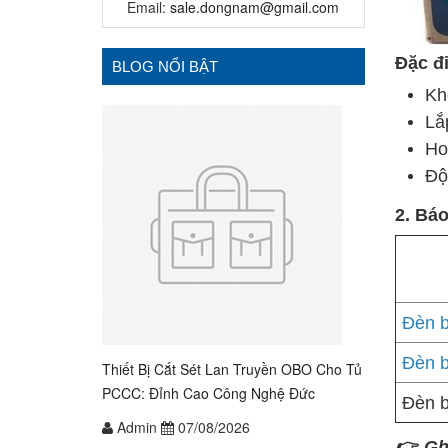
Email:
sale.dongnam@gmail.com
Đặc đ
BLOG NỔI BẬT
Kh
Lắp
Ho
Độ
2. Bá
Đèn 
Đèn 
Thiết Bị Cắt Sét Lan Truyền OBO Cho Tủ
PCCC: Đỉnh Cao Công Nghệ Đức
Đèn 
Admin
07/08/2026
👉 Gh