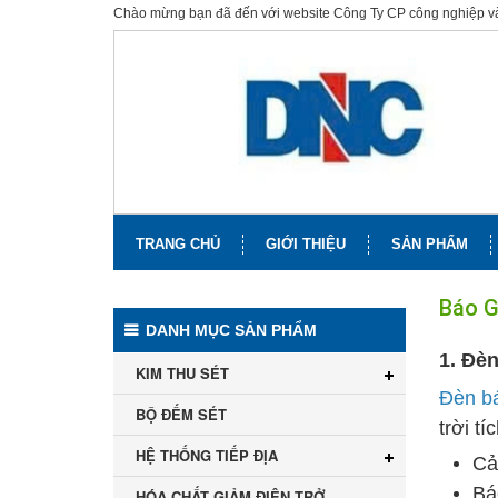
Chào mừng bạn đã đến với website Công Ty CP công nghiệp 
TRANG CHỦ
GIỚI THIỆU
SẢN PHẨM
Báo G
DANH MỤC SẢN PHẨM
1. Đèn
KIM THU SÉT
Đèn b
BỘ ĐẾM SÉT
trời t
HỆ THỐNG TIẾP ĐỊA
Cả
Bá
HÓA CHẤT GIẢM ĐIỆN TRỞ