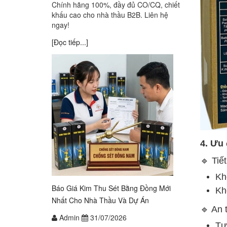
Chính hãng 100%, đầy đủ CO/CQ, chiết
khấu cao cho nhà thầu B2B. Liên hệ
ngay!
[Đọc tiếp...]
4. Ưu
🔹 Tiế
Kh
Báo Giá Kim Thu Sét Bằng Đồng Mới
Kh
Nhất Cho Nhà Thầu Và Dự Án
🔹 An 
Admin
31/07/2026
Tự