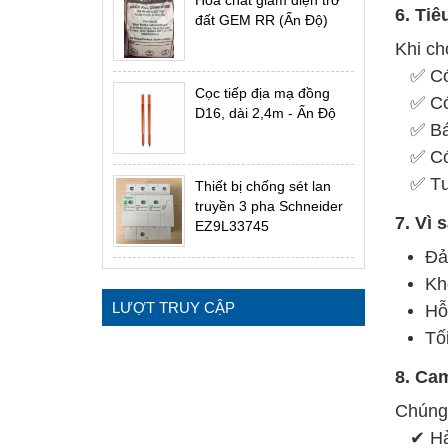
6. Ti
đất GEM RR (Ấn Độ)
Khi ch
✅ Có 
Cọc tiếp địa mạ đồng
✅ Có 
D16, dài 2,4m - Ấn Độ
✅ Báo 
✅ Có 
✅ Tư v
Thiết bị chống sét lan
truyền 3 pha Schneider
7. Vì
EZ9L33745
Đả
Kh
LƯỢT TRUY CẬP
Hỗ
Tố
8. Ca
Chúng 
✔ Hàn