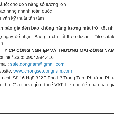
tốt cho đơn hàng số lượng lớn
o hàng nhanh toàn quốc
vấn kỹ thuật tận tâm
n báo giá đèn báo không năng lượng mặt trời tốt nh
ệ ngay để nhận: Báo giá chi tiết theo dự án - File cat
ẫn
 TY CP CÔNG NGHIỆP VÀ THƯƠNG MẠI ĐÔNG NA
line / Zalo: 0904.994.416
ail:
sale.dongnam@gmail.com
bsite:
www.chongsetdongnam.com
 chỉ: Số 16 Ngõ 322E Phố Lê Trọng Tấn, Phường Phươ
 chú: Giá chưa gồm thuế VAT. Liên hệ để nhận báo gi