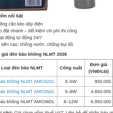
iểm nổi bật
ông cần kéo dây điện
 đặt nhanh – tiết kiệm chi phí thi công
ạt động tự động 24/7
 bền cao, chống nước, chống bụi tốt
o giá đèn báo không NLMT 2026
Đơn giá
Loại đèn báo NLMT
Công suất
(VNĐ/cái)
báo không NLMT AMC02DL
3–5W
950.000
báo không NLMT AMC05DL
5–8W
4.850.000
báo không NLMT AMC06DL
8–12W
6.950.000
i chú:
Giá chưa gồm thuế VAT. Liên hệ để nhận báo gi