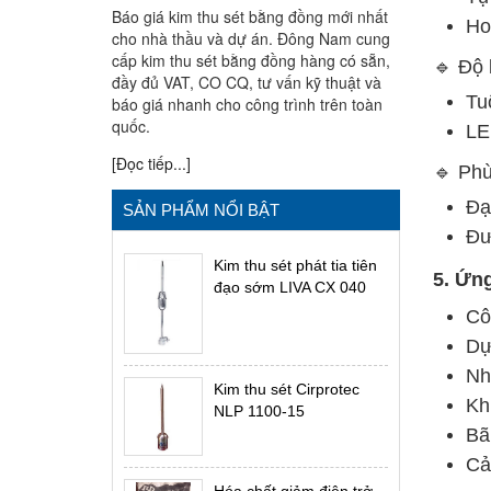
Báo giá kim thu sét bằng đồng mới nhất
Ho
cho nhà thầu và dự án. Đông Nam cung
cấp kim thu sét bằng đồng hàng có sẵn,
🔹 Độ 
đầy đủ VAT, CO CQ, tư vấn kỹ thuật và
Tu
báo giá nhanh cho công trình trên toàn
quốc.
LE
[Đọc tiếp...]
🔹 Phù
Đạ
SẢN PHẨM NỔI BẬT
Đư
Kim thu sét phát tia tiên
5. Ứn
đạo sớm LIVA CX 040
Cô
Dự
Nh
Kim thu sét Cirprotec
Kh
NLP 1100-15
Bã
Cả
Hóa chất giảm điện trở