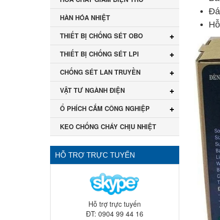
Đá
HÀN HÓA NHIỆT
Hỗ
THIẾT BỊ CHỐNG SÉT OBO
THIẾT BỊ CHỐNG SÉT LPI
CHỐNG SÉT LAN TRUYỀN
VẬT TƯ NGÀNH ĐIỆN
Ổ PHÍCH CẮM CÔNG NGHIỆP
KEO CHỐNG CHÁY CHỊU NHIỆT
HỖ TRỢ TRỰC TUYẾN
Hỗ trợ trực tuyến
ĐT: 0904 99 44 16