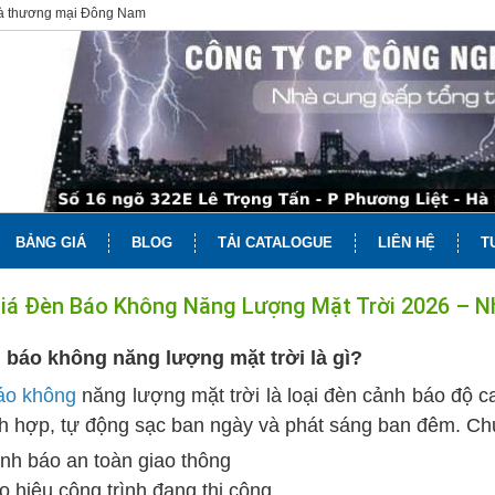
và thương mại Đông Nam
BẢNG GIÁ
BLOG
TẢI CATALOGUE
LIÊN HỆ
T
iá Đèn Báo Không Năng Lượng Mặt Trời 2026 – Nh
 báo không năng lượng mặt trời là gì?
áo không
năng lượng mặt trời là loại đèn cảnh báo độ c
ích hợp, tự động sạc ban ngày và phát sáng ban đêm. Ch
nh báo an toàn giao thông
o hiệu công trình đang thi công