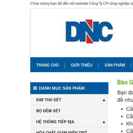
Chào mừng bạn đã đến với website Công Ty CP công nghiệp 
TRANG CHỦ
GIỚI THIỆU
SẢN PHẨM
Báo G
DANH MỤC SẢN PHẨM
Bạn đa
đề như
KIM THU SÉT
Cần
BỘ ĐẾM SÉT
Cầ
HỆ THỐNG TIẾP ĐỊA
Kh
Cầ
HÓA CHẤT GIẢM ĐIỆN TRỞ