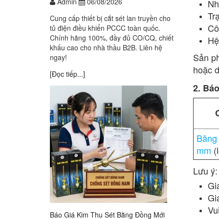
Admin
06/08/2026
Nh
Tr
Cung cấp thiết bị cắt sét lan truyền cho
Côn
tủ điện điều khiển PCCC toàn quốc.
Chính hãng 100%, đầy đủ CO/CQ, chiết
Hệ
khấu cao cho nhà thầu B2B. Liên hệ
Sản ph
ngay!
hoặc d
[Đọc tiếp...]
2. Bá
Băng
mm
(l
Lưu ý:
Gi
Gi
Vu
Báo Giá Kim Thu Sét Bằng Đồng Mới