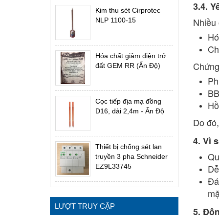
3.4. Y
Kim thu sét Cirprotec
Nhiều 
NLP 1100-15
Hó
Ch
Hóa chất giảm điện trở
Chứng 
đất GEM RR (Ấn Độ)
Ph
B
Cọc tiếp địa mạ đồng
Hồ
D16, dài 2,4m - Ấn Độ
Do đó,
4. Vì
Thiết bị chống sét lan
Qu
truyền 3 pha Schneider
EZ9L33745
Dễ 
Đá
mặ
LƯỢT TRUY CẬP
5. Đô