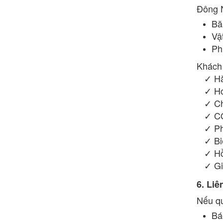
Đông 
Bă
Vật
Phụ
Khách 
✓ Hàn
✓ Hóa
✓ Chứ
✓ CO 
✓ Phi
✓ Biê
✓ Hồ 
✓ Gia
6. Liê
Nếu qu
Bá