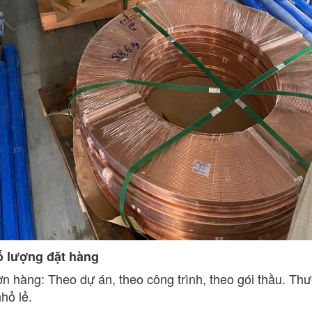
ố lượng đặt hàng
n hàng: Theo dự án, theo công trình, theo gói thầu. Th
hỏ lẻ.