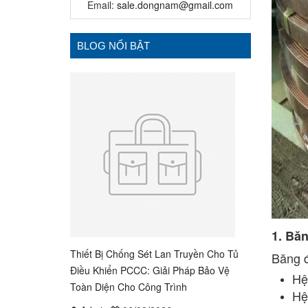
Email:
sale.dongnam@gmail.com
BLOG NỔI BẬT
1. Bă
Thiết Bị Chống Sét Lan Truyền Cho Tủ
Băng đ
Điều Khiển PCCC: Giải Pháp Bảo Vệ
Hệ
Toàn Diện Cho Công Trình
Hệ