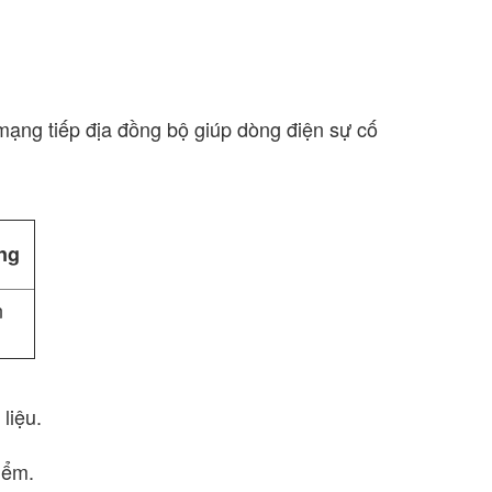
mạng tiếp địa đồng bộ giúp dòng điện sự cố
ạng
n
liệu.
iểm.