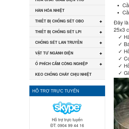
Cầ
HÀN HÓA NHIỆT
Cầ
THIẾT BỊ CHỐNG SÉT OBO
Đây là
25x3 c
THIẾT BỊ CHỐNG SÉT LPI
✓ Hàn
CHỐNG SÉT LAN TRUYỀN
✓ Báo
✓ Hỗ 
VẬT TƯ NGÀNH ĐIỆN
✓ Có 
Ổ PHÍCH CẮM CÔNG NGHIỆP
✓ Hỗ t
✓ Giao
KEO CHỐNG CHÁY CHỊU NHIỆT
HỖ TRỢ TRỰC TUYẾN
Hỗ trợ trực tuyến
ĐT: 0904 99 44 16