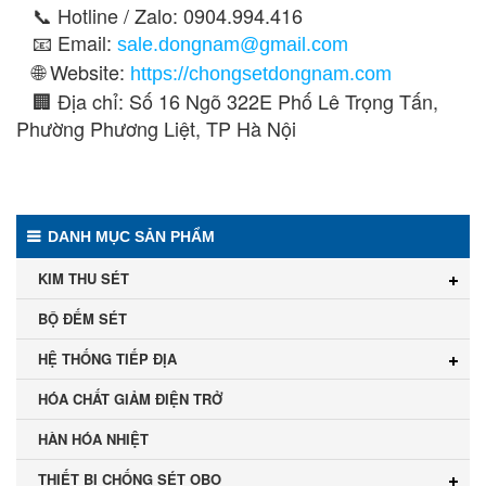
📞 Hotline / Zalo: 0904.994.416
📧 Email:
sale.dongnam@gmail.com
🌐 Website:
https://chongsetdongnam.com
🏢 Địa chỉ: Số 16 Ngõ 322E Phố Lê Trọng Tấn,
Phường
Phương Liệt, TP Hà Nội
DANH MỤC SẢN PHẨM
KIM THU SÉT
BỘ ĐẾM SÉT
HỆ THỐNG TIẾP ĐỊA
HÓA CHẤT GIẢM ĐIỆN TRỞ
HÀN HÓA NHIỆT
THIẾT BỊ CHỐNG SÉT OBO