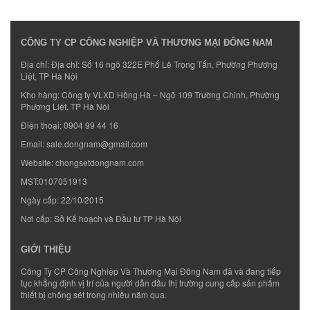
CÔNG TY CP CÔNG NGHIỆP VÀ THƯƠNG MẠI ĐÔNG NAM
Địa chỉ: Địa chỉ: Số 16 ngõ 322E Phố Lê Trọng Tấn, Phường Phương
Liệt, TP Hà Nội
Kho hàng: Công ty VLXD Hồng Hà – Ngõ 109 Trường Chinh, Phường
Phương Liệt, TP Hà Nội
Điện thoại:
0904 99 44 16
Email:
sale.dongnam@gmail.com
Website:
chongsetdongnam.com
MST:0107051913
Ngày cấp: 22/10/2015
Nơi cấp: Sở Kế hoạch và Đầu tư TP Hà Nội
GIỚI THIỆU
Công Ty CP Công Nghiệp Và Thương Mại Đông Nam đã và đang tiếp
tục khẳng định vị trí của người dẫn đầu thị trường cung cấp sản phẩm
thiết bị chống sét trong nhiều năm qua.