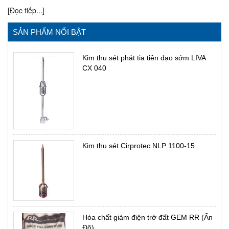
[Đọc tiếp...]
SẢN PHẨM NỔI BẬT
Kim thu sét phát tia tiên đạo sớm LIVA
CX 040
Kim thu sét Cirprotec NLP 1100-15
Hóa chất giảm điện trở đất GEM RR (Ấn
Độ)